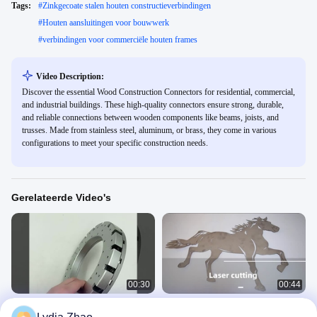
Tags:
#
Zinkgecoate stalen houten constructieverbindingen
#
Houten aansluitingen voor bouwwerk
#
verbindingen voor commerciële houten frames
Video Description:
Discover the essential Wood Construction Connectors for residential, commercial,
and industrial buildings. These high-quality connectors ensure strong, durable,
and reliable connections between wooden components like beams, joists, and
trusses. Made from stainless steel, aluminum, or brass, they come in various
configurations to meet your specific construction needs.
Gerelateerde Video's
00:30
00:44
Customized OEM cnc draaiende
Alle soorten grote of kleine laser