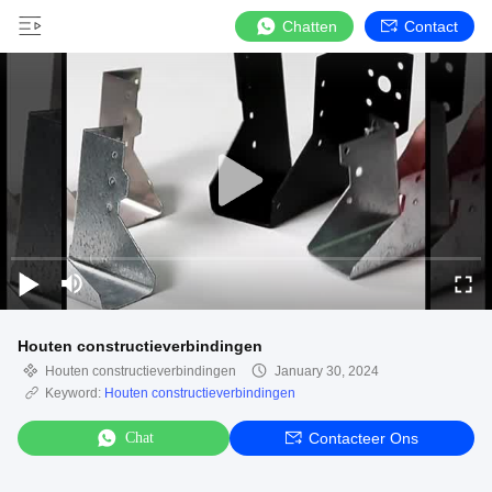
Chatten
Contact
Houten constructieverbindingen
Houten constructieverbindingen
January 30, 2024
Keyword:
Houten constructieverbindingen
Chat
Contacteer Ons