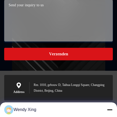
Verzenden
Rm. 1010, gebouw D, Taihua Longqi Square, Changping
District, Beijing, China
Address
Wendy Xing