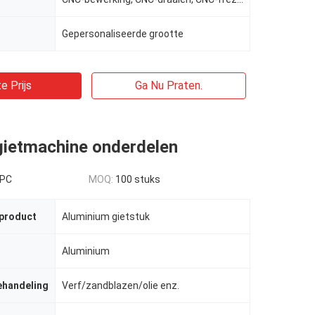
Gepersonaliseerde grootte
e Prijs
Ga Nu Praten.
gietmachine onderdelen
 PC
MOQ:
100 stuks
 product
Aluminium gietstuk
Aluminium
ehandeling
Verf/zandblazen/olie enz.