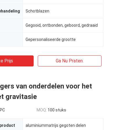
ehandeling
Schotblazen
Gegooid, ontbonden, geboord, gedraaid
Gepersonaliseerde grootte
e Prijs
Ga Nu Praten.
gers van onderdelen voor het
t gravitasie
 PC
MOQ:
100 stuks
 product
aluminiummatrijs gegoten delen