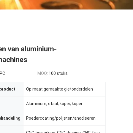
en van aluminium-
machines
 PC
MOQ:
100 stuks
 product
Op maat gemaakte gietonderdelen
Aluminium, staal, koper, koper
ehandeling
Poedercoating/polijsten/anodiseren
CNC-bewerking, CNC-draaien, CNC-frezen, boren, slijpen, draad-EDM-snijden, injectie van kunststof, s