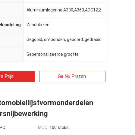
Aluminiumlegering A380,A360.ADC12,Zinklegering 3#zinc,5#zinc en 7#zinc,etc.
ehandeling
Zandblazen
Gegooid, ontbonden, geboord, gedraaid
Gepersonaliseerde grootte
e Prijs
Ga Nu Praten.
tomobiellijstvormonderdelen
rsnijbewerking
 PC
MOQ:
100 stuks