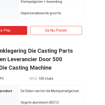
Stempelgieten + bewerking
Gepersonaliseerde grootte
e Prijs
Ga Nu Praten.
klegering Die Casting Parts
ten Leverancier Door 500
Die Casting Machine
 PC
MOQ:
100 stuks
 product
De Delen van het de Matrijzenafgietsel van de aluminiumlegering
Gegote aluminium ADC12