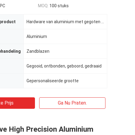
 PC
MOQ:
100 stuks
 product
Hardware van aluminium met gegoten stof
Aluminium
ehandeling
Zandblazen
Gegooid, ontbonden, geboord, gedraaid
Gepersonaliseerde grootte
e Prijs
Ga Nu Praten.
ve High Precision Aluminium