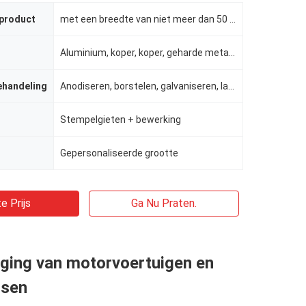
 product
met een breedte van niet meer dan 50 mm
Aluminium, koper, koper, geharde metalen, edelmetaal, roestvrij staal, staallegeringen
ehandeling
Anodiseren, borstelen, galvaniseren, lasergraveren, zijdeprinten, poetsen, poedercoating enz.
Stempelgieten + bewerking
Gepersonaliseerde grootte
e Prijs
Ga Nu Praten.
iging van motorvoertuigen en
tsen