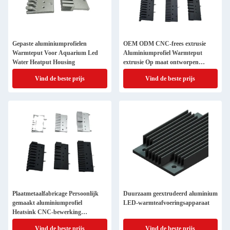
Gepaste aluminiumprofielen
OEM ODM CNC-frees extrusie
Warmteput Voor Aquarium Led
Aluminiumprofiel Warmteput
Water Heatput Housing
extrusie Op maat ontworpen
warmteput voor LED
Vind de beste prijs
Vind de beste prijs
Plaatmetaalfabricage Persoonlijk
Duurzaam geextrudeerd aluminium
gemaakt aluminiumprofiel
LED-warmteafvoeringsapparaat
Heatsink CNC-bewerking
Aluminium extrusie radiator
Vind de beste prijs
Vind de beste prijs