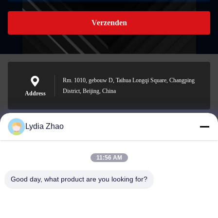
Verzenden
Rm. 1010, gebouw D, Taihua Longqi Square, Changping
District, Beijing, China
Address
Lydia Zhao
jesingd@vip.sina.com
E-mail
11:56 AM
Good day, what product are you looking for?
0086-10-62574092
Phone