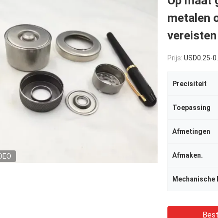
Op maat 
metalen 
vereisten
Prijs:
USD0.25-0
Precisiteit
Toepassing
Afmetingen
Afmaken.
DEO
Best