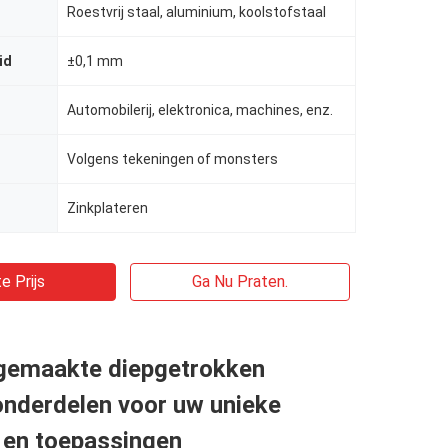
Roestvrij staal, aluminium, koolstofstaal
id
±0,1 mm
Automobilerij, elektronica, machines, enz.
Volgens tekeningen of monsters
Zinkplateren
e Prijs
Ga Nu Praten.
gemaakte diepgetrokken
onderdelen voor uw unieke
 en toepassingen