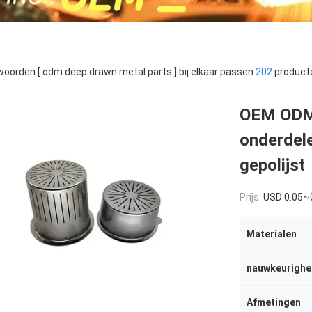
oorden [ odm deep drawn metal parts ] bij elkaar passen
202
product
OEM ODM 
onderdele
gepolijst
Prijs:
USD 0.05~
Materialen
nauwkeurighe
Afmetingen