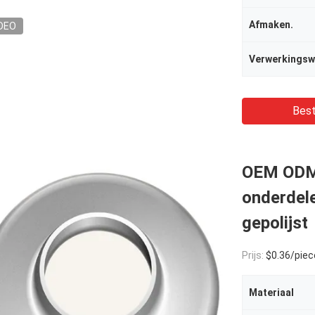
Afmaken.
DEO
Verwerkingsw
Best
OEM ODM 
onderdele
gepolijst
Prijs:
$0.36/pieces
Materiaal