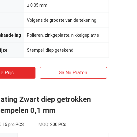
± 0,05 mm
Volgens de grootte van de tekening
ehandeling
Polieren, zinkgeplatte, nikkelgeplatte
ijze
Stempel, diep getekend
e Prijs
Ga Nu Praten.
ating Zwart diep getrokken
tempelen 0,1 mm
0.15 pro PCS
MOQ:
200 PCs