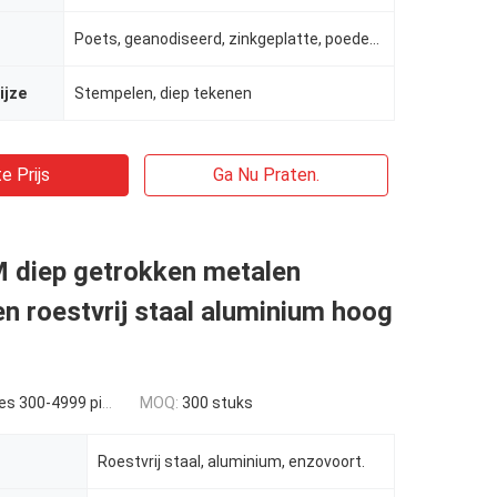
Poets, geanodiseerd, zinkgeplatte, poedercoating
ijze
Stempelen, diep tekenen
e Prijs
Ga Nu Praten.
diep getrokken metalen
n roestvrij staal aluminium hoog
 300-4999 pieces
MOQ:
300 stuks
Roestvrij staal, aluminium, enzovoort.