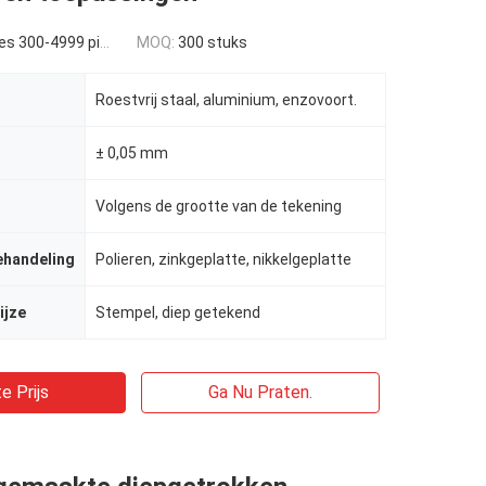
 300-4999 pieces
MOQ:
300 stuks
Roestvrij staal, aluminium, enzovoort.
± 0,05 mm
Volgens de grootte van de tekening
ehandeling
Polieren, zinkgeplatte, nikkelgeplatte
ijze
Stempel, diep getekend
e Prijs
Ga Nu Praten.