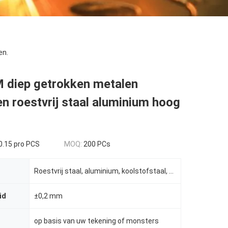
en.
diep getrokken metalen
n roestvrij staal aluminium hoog
0.15 pro PCS
MOQ:
200 PCs
Roestvrij staal, aluminium, koolstofstaal, koper
id
±0,2 mm
op basis van uw tekening of monsters