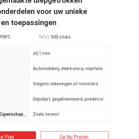
gemaakte diepgetrokken
onderdelen voor uw unieke
 en toepassingen
.99PC
MOQ:
500 stuks
±0,1 mm
Automobilerij, elektronica, machines, enz.
Volgens tekeningen of monsters
Gepolijst, gegalvaniseerd, poedercoating
Mechanische Eigenschappen
Zoals vereist
e Prijs
Ga Nu Praten.