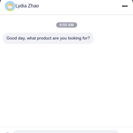
Lydia Zhao
jesingd@vip.sina.com
E-mail
6:55 AM
Good day, what product are you looking for?
0086-10-62574092
Phone
Beijing Oriens Technology Co., Ltd.