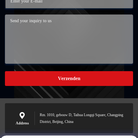
Verzenden
Rm. 1010, gebouw D, Taihua Longqi Square, Changping
District, Beijing, China
Address