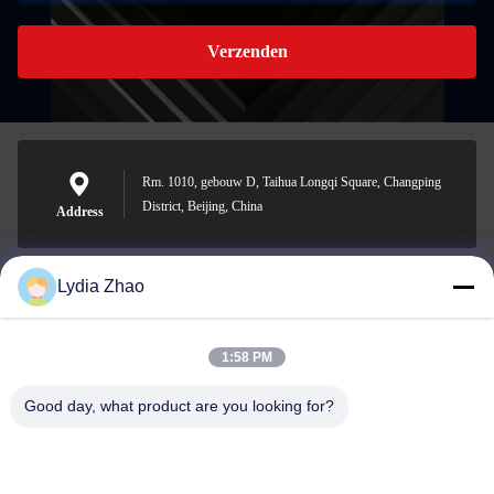
Verzenden
Rm. 1010, gebouw D, Taihua Longqi Square, Changping
District, Beijing, China
Address
Lydia Zhao
jesingd@vip.sina.com
E-mail
1:58 PM
Good day, what product are you looking for?
0086-10-62574092
Phone