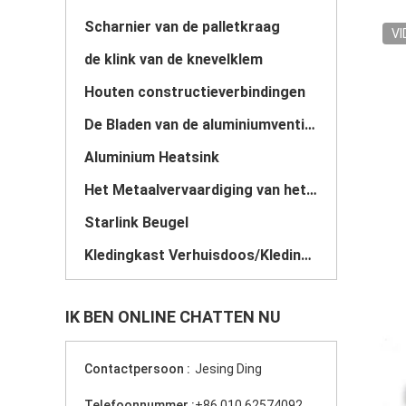
Scharnier van de palletkraag
VI
de klink van de knevelklem
Houten constructieverbindingen
De Bladen van de aluminiumventilator
Aluminium Heatsink
Het Metaalvervaardiging van het douaneblad
Starlink Beugel
Kledingkast Verhuisdoos/Kledingstang
IK BEN ONLINE CHATTEN NU
Contactpersoon :
Jesing Ding
Telefoonnummer :
+86 010 62574092