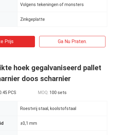
Volgens tekeningen of monsters
Zinkgeplatte
e Prijs
Ga Nu Praten.
kte hoek gegalvaniseerd pallet
arnier doos scharnier
0.45 PCS
MOQ:
100 sets
Roestvrij staal, koolstofstaal
id
±0,1 mm