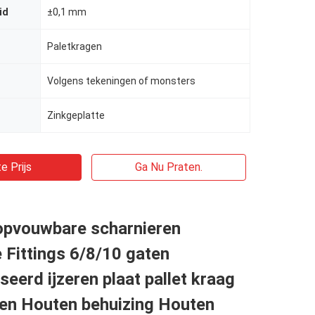
id
±0,1 mm
Paletkragen
Volgens tekeningen of monsters
Zinkgeplatte
e Prijs
Ga Nu Praten.
opvouwbare scharnieren
Fittings 6/8/10 gaten
seerd ijzeren plaat pallet kraag
ren Houten behuizing Houten