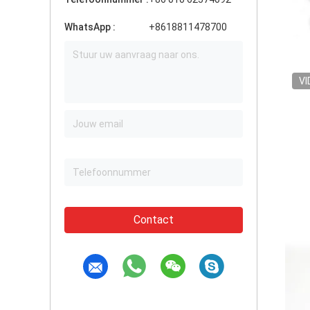
WhatsApp :
+8618811478700
VI
Contact