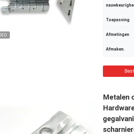
nauwkeurighe
Toepassing
Afmetingen
DEO
Afmaken.
Best
Metalen 
Hardware 
gegalvani
scharnie