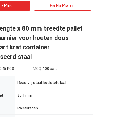
e Prijs
Ga Nu Praten.
engte x 80 mm breedte pallet
arnier voor houten doos
rt krat container
seerd staal
0.45 PCS
MOQ:
100 sets
Roestvrij staal, koolstofstaal
id
±0,1 mm
Paletkragen