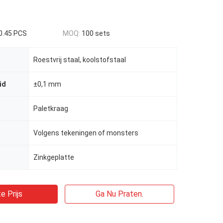
0.45 PCS
MOQ:
100 sets
Roestvrij staal, koolstofstaal
id
±0,1 mm
Paletkraag
Volgens tekeningen of monsters
Zinkgeplatte
e Prijs
Ga Nu Praten.