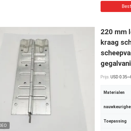
Best
220 mm l
kraag sch
scheepvaa
gegalvani
Prijs:
USD 0.35~
Materialen
nauwkeurighe
Toepassing
DEO