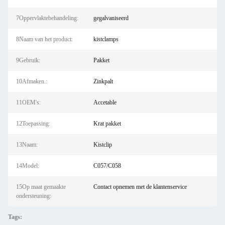
7Oppervlaktebehandeling:
gegalvaniseerd
8Naam van het product:
kistclamps
9Gebruik:
Pakket
10Afmaken.:
Zinkpalt
11OEM's:
Accetable
12Toepassing:
Krat pakket
13Naam:
Kistclip
14Model:
C057/C058
15Op maat gemaakte
Contact opnemen met de klantenservice
ondersteuning:
Tags: