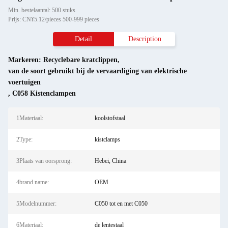
Min. bestelaantal: 500 stuks
Prijs: CN¥5.12/pieces 500-999 pieces
Detail
Description
Markeren:
Recyclebare kratclippen
,
van de soort gebruikt bij de vervaardiging van elektrische
voertuigen
,
C058 Kistenclampen
1Materiaal:
koolstofstaal
2Type:
kistclamps
3Plaats van oorsprong:
Hebei, China
4brand name:
OEM
5Modelnummer:
C050 tot en met C050
6Materiaal:
de lentestaal