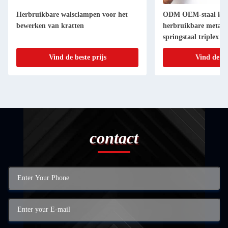
Herbruikbare walsclampen voor het
ODM OEM-staal krat
bewerken van kratten
herbruikbare metaal
springstaal triplex d
Vind de beste prijs
Vind de be
contact