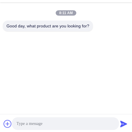
jesingd@vip.sina.com
E-mail
8:11 AM
Good day, what product are you looking for?
0086-10-62574092
Phone
Beijing Oriens Technology Co., Ltd.
Vind de beste prijs
Get a Quote
Beijing Oriens Technology Co., Ltd.