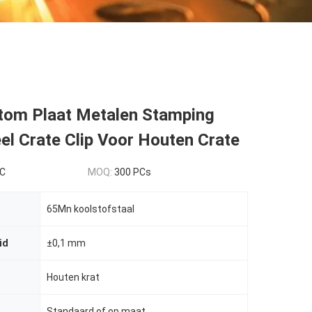
om Plaat Metalen Stamping
l Crate Clip Voor Houten Crate
PC
MOQ:
300 PCs
65Mn koolstofstaal
id
±0,1 mm
Houten krat
Standaard of op maat