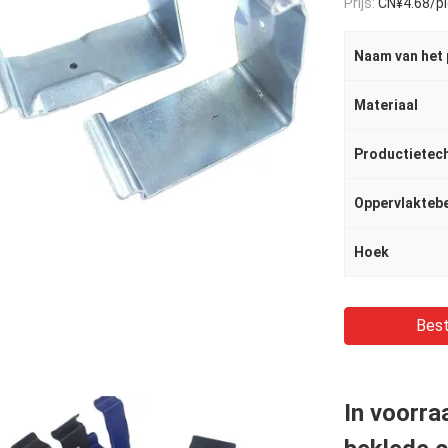
Prijs:
CN¥4.68/piec
Naam van het
Materiaal
Productietec
Oppervlakteb
Hoek
Best
In voorra