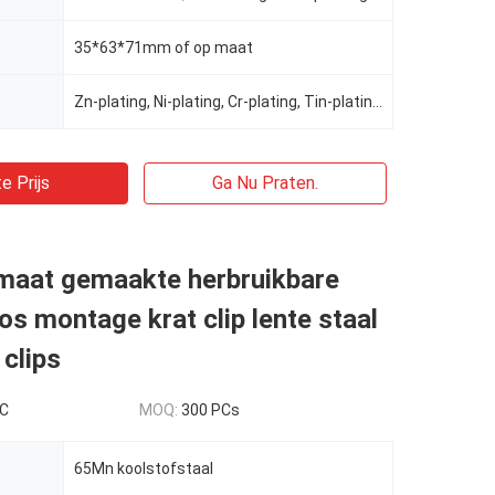
35*63*71mm of op maat
Zn-plating, Ni-plating, Cr-plating, Tin-plating, Copper-plating, de krans zuurstofhars sproeien, de
e Prijs
Ga Nu Praten.
maat gemaakte herbruikbare
oos montage krat clip lente staal
 clips
PC
MOQ:
300 PCs
65Mn koolstofstaal