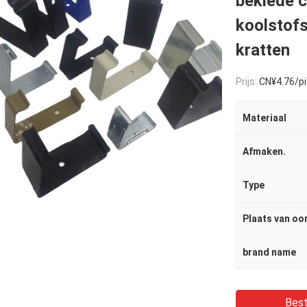
beklede 
koolstofs
kratten
Prijs:
CN¥4.76/piec
Materiaal
Afmaken.
Type
Plaats van oo
brand name
Best