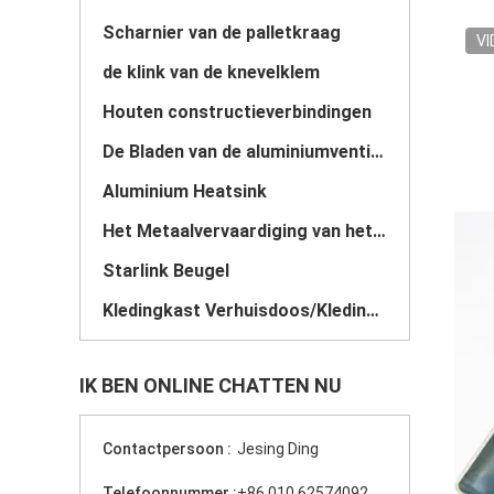
Scharnier van de palletkraag
VI
de klink van de knevelklem
Houten constructieverbindingen
De Bladen van de aluminiumventilator
Aluminium Heatsink
Het Metaalvervaardiging van het douaneblad
Starlink Beugel
Kledingkast Verhuisdoos/Kledingstang
IK BEN ONLINE CHATTEN NU
Contactpersoon :
Jesing Ding
Telefoonnummer :
+86 010 62574092