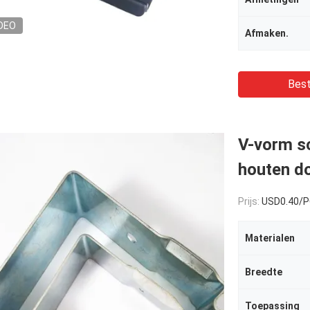
DEO
Afmaken.
Best
V-vorm sc
houten d
Prijs:
USD0.40/
Materialen
Breedte
Toepassing