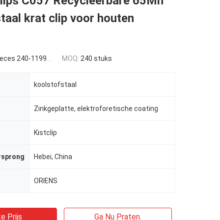
clips C057 Recycleerbare 65Mn
taal krat clip voor houten
es 240-1199 pieces
MOQ:
240 stuks
koolstofstaal
Zinkgeplatte, elektroforetische coating
Kistclip
rsprong
Hebei, China
ORIENS
e Prijs
Ga Nu Praten.