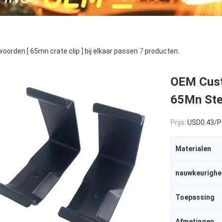
oorden [ 65mn crate clip ] bij elkaar passen
7
producten.
OEM Cust
65Mn Stee
Prijs:
USD0.43/
Materialen
nauwkeurighe
Toepassing
Afmetingen