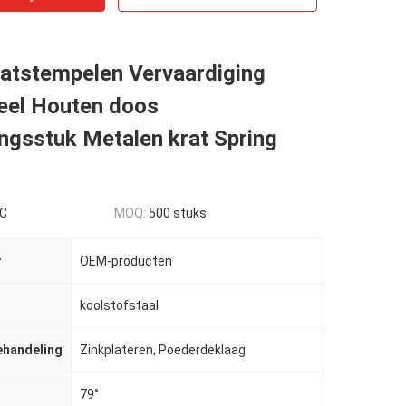
atstempelen Vervaardiging
teel Houten doos
ngsstuk Metalen krat Spring
PC
MOQ:
500 stuks
r
OEM-producten
koolstofstaal
ehandeling
Zinkplateren, Poederdeklaag
79°