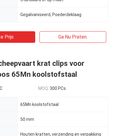
Gegalvaniseerd, Poederdeklaag
e Prijs
Ga Nu Praten.
heepvaart krat clips voor
oos 65Mn koolstofstaal
PC
MOQ:
300 PCs
65Mn koolstofstaal
50 mm
Houten kratten, verzending en verpakking