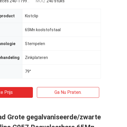
es 240-1199 pieces
MOQ:
240 stuks
 product
Kistclip
65Mn koolstofstaal
hnologie
Stempelen
ehandeling
Zinkplateren
79°
e Prijs
Ga Nu Praten.
ad Grote gegalvaniseerde/zwarte