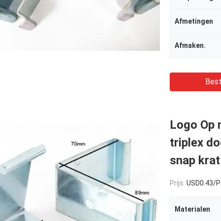
Afmetingen
Afmaken.
Best
Logo Op 
triplex d
snap krat
Prijs:
USD0.43/
Materialen