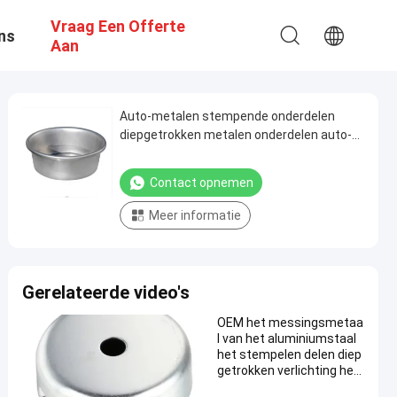
Vraag Een Offerte
ns
Aan
Auto-metalen stempende onderdelen
diepgetrokken metalen onderdelen auto-
machines accessoires
Contact opnemen
Meer informatie
Gerelateerde video's
OEM het messingsmetaa
l van het aluminiumstaal
het stempelen delen diep
getrokken verlichting het
stempelen delen