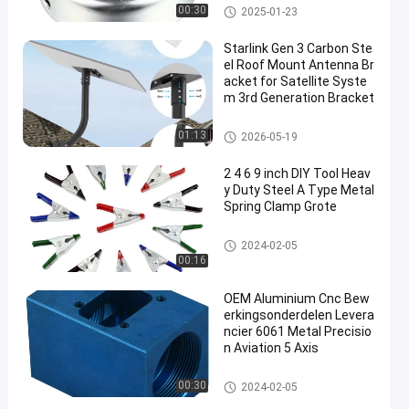
Diepgetrokken Metaaldelen
00:30
2025-01-23
Starlink Gen 3 Carbon Ste
el Roof Mount Antenna Br
acket for Satellite Syste
m 3rd Generation Bracket
Starlink Beugel
01:13
2026-05-19
2 4 6 9 inch DIY Tool Heav
y Duty Steel A Type Metal
Spring Clamp Grote
Metalen veerklemmen
2024-02-05
00:16
OEM Aluminium Cnc Bew
erkingsonderdelen Levera
ncier 6061 Metal Precisio
n Aviation 5 Axis
delen voor cnc-bewerking
00:30
2024-02-05