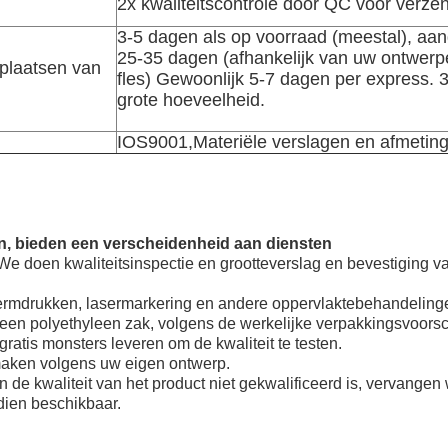
2x kwaliteitscontrole door QC voor verze
3-5 dagen als op voorraad (meestal), a
25-35 dagen (afhankelijk van uw ontwerp
 plaatsen van
fles) Gewoonlijk 5-7 dagen per express. 
grote hoeveelheid.
IOS9001,Materiële verslagen en afmetin
en, bieden een verscheidenheid aan diensten
: We doen kwaliteitsinspectie en grootteverslag en bevestiging v
hermdrukken, lasermarkering en andere oppervlaktebehandeling
een polyethyleen zak, volgens de werkelijke verpakkingsvoorsch
atis monsters leveren om de kwaliteit te testen.
ken volgens uw eigen ontwerp.
n de kwaliteit van het product niet gekwalificeerd is, vervangen 
dien beschikbaar.