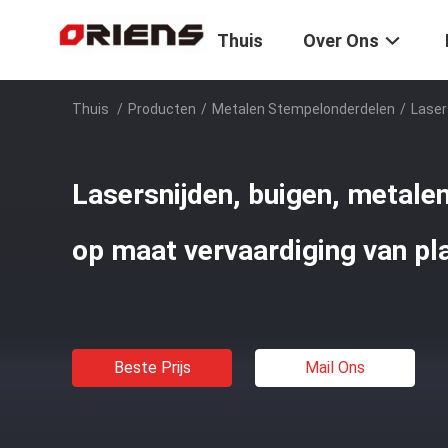
Thuis
Over Ons
Thuis
/
Producten
/
Metalen Stempelonderdelen
/
Laser
Lasersnijden, buigen, metale
op maat vervaardiging van pl
Beste Prijs
Mail Ons