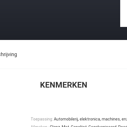
rijving
KENMERKEN
Toepassing:
Automobilerij, elektronica, machines, en
Afmaken.:
Glanz, Mat, Gepolijst, Gegalvaniseerd, Poe