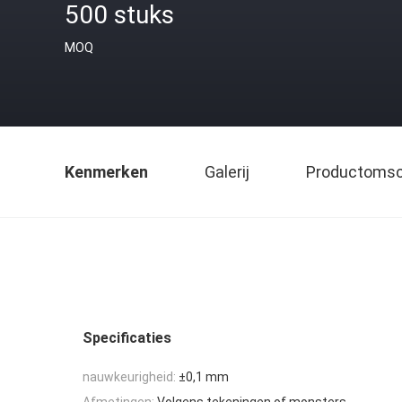
500 stuks
MOQ
Kenmerken
Galerij
Productomsch
Specificaties
nauwkeurigheid:
±0,1 mm
Afmetingen:
Volgens tekeningen of monsters