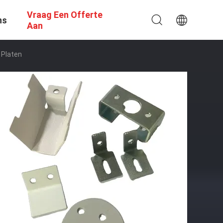
Vraag Een Offerte
ns
Aan
 Platen