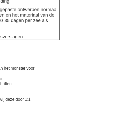
nding.
angepaste ontwerpen normaal
en en het materiaal van de
30-35 dagen per zee als
gsverslagen
an het monster voor
en
riften.
wij deze door 1:1.