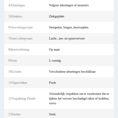
4Afmetingen:
Volgens tekeningen of monsters
5Afmaken.:
Zinkgeplatte
6Verwerkingswijze:
Stempelen, buigen, lasersnijden.
7Soort scheepvaart:
Lucht-, zee- en spoorvervoer
8dienstverlening:
Op maat
9Vorm:
L-vormig
10Grootte:
Verscheidene afmetingen beschikbaar
11Oppervlakte:
Pools
Afzonderlijk verpakken om te voorkomen dat ze
12Verpakking Details:
tijdens het vervoer beschadigd raken of krabben,
vervo
13Sterkte:
Sterk