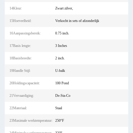
14Kleur:
Zwart zilver,
15Hoeveelheid:
Verkocht in sets of afzonderlijk
16Aanpassingsbereik:
0.75 inch.
17Basis lengte:
3 Inches
18Basisbreedte:
2 inch.
19Handle Stijl:
U-balk
20Holdingscapaciteit:
100 Pond
21Vervaardiging:
De-Sta-Co
22Materiaal:
Staal
23Maximale werktemperatuur:
250°F