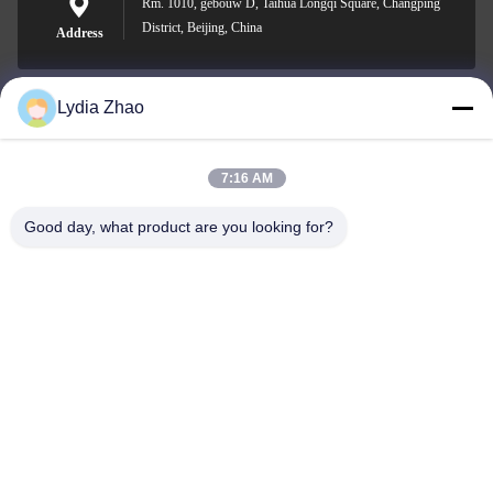
Rm. 1010, gebouw D, Taihua Longqi Square, Changping
District, Beijing, China
Address
Lydia Zhao
jesingd@vip.sina.com
E-mail
7:16 AM
Good day, what product are you looking for?
0086-10-62574092
Phone
Beijing Oriens Technology Co., Ltd.