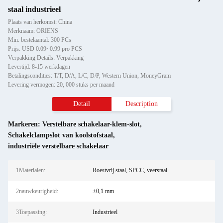
staal industrieel
Plaats van herkomst: China
Merknaam: ORIENS
Min. bestelaantal: 300 PCs
Prijs: USD 0.09~0.99 pro PCS
Verpakking Details: Verpakking
Levertijd: 8-15 werkdagen
Betalingscondities: T/T, D/A, L/C, D/P, Western Union, MoneyGram
Levering vermogen: 20, 000 stuks per maand
Detail
Description
Markeren:
Verstelbare schakelaar-klem-slot
,
Schakelclampslot van koolstofstaal
,
industriële verstelbare schakelaar
1Materialen:
Roestvrij staal, SPCC, veerstaal
2nauwkeurigheid:
±0,1 mm
3Toepassing:
Industrieel