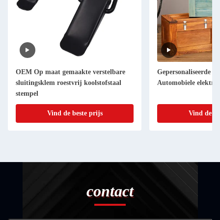
OEM Op maat gemaakte verstelbare
Gepersonaliseerde sc
sluitingsklem roestvrij koolstofstaal
Automobiele elektro
stempel
Vind de beste prijs
Vind de be
contact