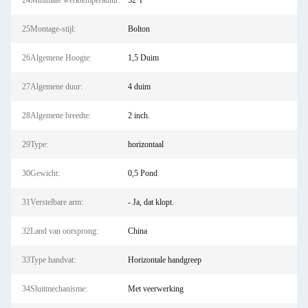
24Minimale werktemperatuur:
32°F
25Montage-stijl:
Bolton
26Algemene Hoogte:
1,5 Duim
27Algemene duur:
4 duim
28Algemene breedte:
2 inch.
29Type:
horizontaal
30Gewicht:
0,5 Pond
31Verstelbare arm:
- Ja, dat klopt.
32Land van oorsprong:
China
33Type handvat:
Horizontale handgreep
34Sluitmechanisme:
Met veerwerking