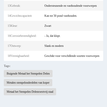
13Gebruik:
Ondersteunende en vasthoudende voorwerpen
14Gewichtscapaciteit:
Kan tot 50 pond vasthouden.
15Kleur:
Zwart
16Corrosiebestendigheid:
- Ja, dat klopt.
17Ontwerp:
Slank en modern
18Verenigbaarheid:
Geschikt voor verschillende soorten voorwerpen
Tags:
Buigende Metaal het Stempelen Delen
Metalen stempelonderdelen van koper
Metaal het Stempelen Delenroestvrij staal