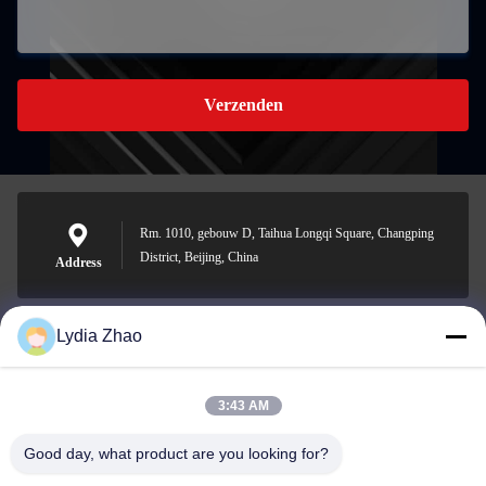
Verzenden
Rm. 1010, gebouw D, Taihua Longqi Square, Changping
District, Beijing, China
Address
Lydia Zhao
jesingd@vip.sina.com
E-mail
3:43 AM
Good day, what product are you looking for?