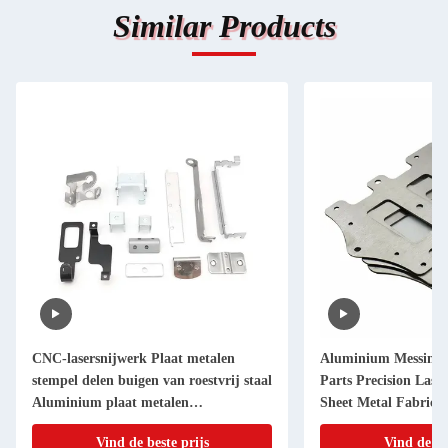
Similar Products
CNC-lasersnijwerk Plaat metalen
Aluminium Messing 
stempel delen buigen van roestvrij staal
Parts Precision Lase
Aluminium plaat metalen
Sheet Metal Fabricat
vervaardiging
Vind de beste prijs
Vind de be