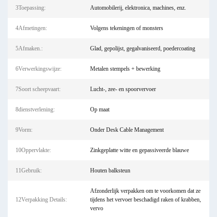
3Toepassing:
Automobilerij, elektronica, machines, enz.
4Afmetingen:
Volgens tekeningen of monsters
5Afmaken.:
Glad, gepolijst, gegalvaniseerd, poedercoating
6Verwerkingswijze:
Metalen stempels + bewerking
7Soort scheepvaart:
Lucht-, zee- en spoorvervoer
8dienstverlening:
Op maat
9Vorm:
Onder Desk Cable Management
10Oppervlakte:
Zinkgeplatte witte en gepassiveerde blauwe
11Gebruik:
Houten balksteun
Afzonderlijk verpakken om te voorkomen dat ze
12Verpakking Details:
tijdens het vervoer beschadigd raken of krabben,
vervo