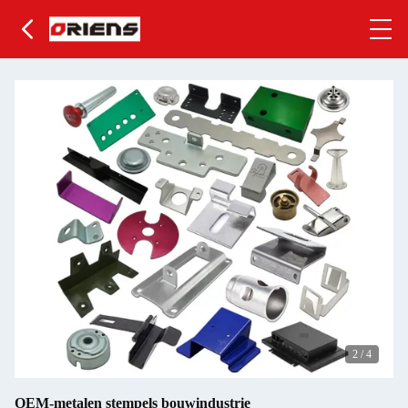
2
/
4
OEM-metalen stempels bouwindustrie