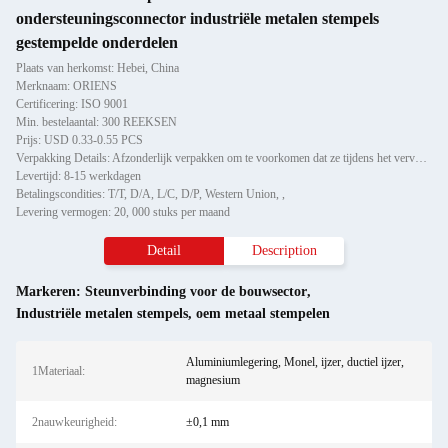
ondersteuningsconnector industriële metalen stempels
gestempelde onderdelen
Plaats van herkomst: Hebei, China
Merknaam: ORIENS
Certificering: ISO 9001
Min. bestelaantal: 300 REEKSEN
Prijs: USD 0.33-0.55 PCS
Verpakking Details: Afzonderlijk verpakken om te voorkomen dat ze tijdens het vervoer beschadigd raken of krabben, vervo
Levertijd: 8-15 werkdagen
Betalingscondities: T/T, D/A, L/C, D/P, Western Union, ,
Levering vermogen: 20, 000 stuks per maand
Detail
Description
Markeren:
Steunverbinding voor de bouwsector
,
Industriële metalen stempels
,
oem metaal stempelen
Aluminiumlegering, Monel, ijzer, ductiel ijzer,
1Materiaal:
magnesium
2nauwkeurigheid:
±0,1 mm