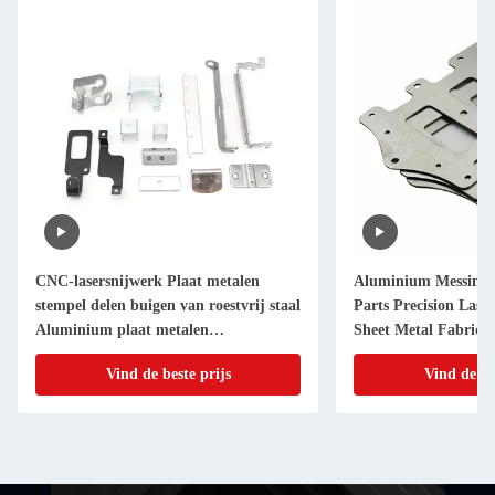
CNC-lasersnijwerk Plaat metalen
Aluminium Messing 
stempel delen buigen van roestvrij staal
Parts Precision Lase
Aluminium plaat metalen
Sheet Metal Fabricat
vervaardiging
Vind de beste prijs
Vind de be