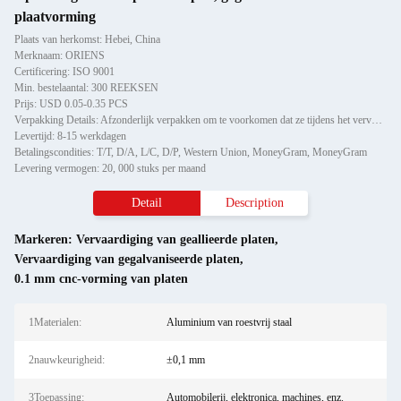
plaatvorming
Plaats van herkomst: Hebei, China
Merknaam: ORIENS
Certificering: ISO 9001
Min. bestelaantal: 300 REEKSEN
Prijs: USD 0.05-0.35 PCS
Verpakking Details: Afzonderlijk verpakken om te voorkomen dat ze tijdens het vervoer beschadigd raken of krabben, vervo
Levertijd: 8-15 werkdagen
Betalingscondities: T/T, D/A, L/C, D/P, Western Union, MoneyGram, MoneyGram
Levering vermogen: 20, 000 stuks per maand
Detail
Description
Markeren:
Vervaardiging van geallieerde platen
,
Vervaardiging van gegalvaniseerde platen
,
0.1 mm cnc-vorming van platen
1Materialen:
Aluminium van roestvrij staal
2nauwkeurigheid:
±0,1 mm
3Toepassing:
Automobilerij, elektronica, machines, enz.