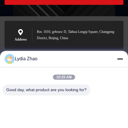
Rm. 1010, gebouw D, Taihua Longqi Square, Changping
District, Beijing, China
Address
Lydia Zhao
jesingd@vip.sina.com
E-mail
10:25 AM
Good day, what product are you looking for?
0086-10-62574092
Phone