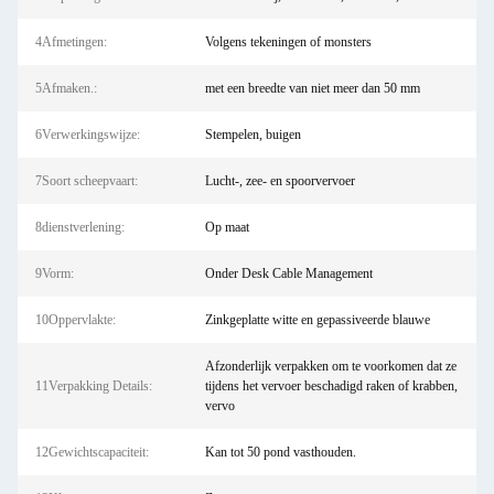
4Afmetingen:
Volgens tekeningen of monsters
5Afmaken.:
met een breedte van niet meer dan 50 mm
6Verwerkingswijze:
Stempelen, buigen
7Soort scheepvaart:
Lucht-, zee- en spoorvervoer
8dienstverlening:
Op maat
9Vorm:
Onder Desk Cable Management
10Oppervlakte:
Zinkgeplatte witte en gepassiveerde blauwe
Afzonderlijk verpakken om te voorkomen dat ze
11Verpakking Details:
tijdens het vervoer beschadigd raken of krabben,
vervo
12Gewichtscapaciteit:
Kan tot 50 pond vasthouden.