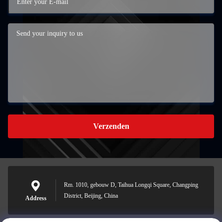
Verzenden
Rm. 1010, gebouw D, Taihua Longqi Square, Changping
District, Beijing, China
Address