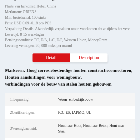
Plaats van herkomst: Hebei, China
Merknaam: ORIENS
Min. bestelaantal: 100 stuks
Prijs: USD 0.09~0.19 pro PCS
Verpakking Details: Afzonderlijk verpakken om te voorkomen dat ze tijdens het vervoer beschadigd raken of krabben, vervo
Levertijd: 8-15 werkdagen
Betalingscondities: T/T, D/A, L/C, D/P, Western Union, MoneyGram
Levering vermogen: 20, 000 stuks per maand
Detail
Description
Markeren:
Hoog corrosiebestendige houten constructieconnectoren
,
Houten aansluitingen voor woningbouw
,
verbindingen voor de bouw van stalen houten gebouwen
1Toepassing:
Woon- en bedrijfsbouw
2Certificeringen:
ICC-ES, IAPMO, UL
Hout naar Hout, Hout naar Beton, Hout naar
3Verenigbaarheid:
Staal