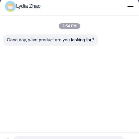
Lydia Zhao
jesingd@vip.sina.com
E-mail
2:54 PM
Good day, what product are you looking for?
0086-10-62574092
Phone
Beijing Oriens Technology Co., Ltd.