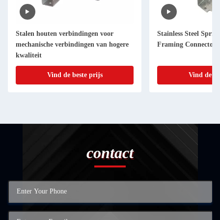
Stalen houten verbindingen voor
Stainless Steel Sprin
mechanische verbindingen van hogere
Framing Connectors
kwaliteit
Vind de beste prijs
Vind de be
contact