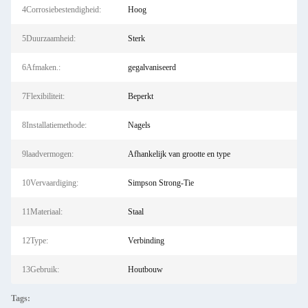
4Corrosiebestendigheid:
Hoog
5Duurzaamheid:
Sterk
6Afmaken.:
gegalvaniseerd
7Flexibiliteit:
Beperkt
8Installatiemethode:
Nagels
9laadvermogen:
Afhankelijk van grootte en type
10Vervaardiging:
Simpson Strong-Tie
11Materiaal:
Staal
12Type:
Verbinding
13Gebruik:
Houtbouw
Tags: