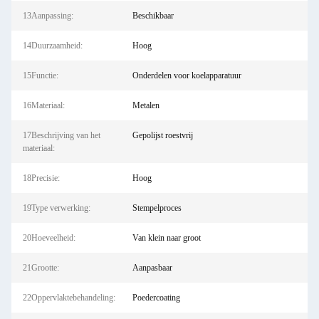
13Aanpassing:
Beschikbaar
14Duurzaamheid:
Hoog
15Functie:
Onderdelen voor koelapparatuur
16Materiaal:
Metalen
17Beschrijving van het
Gepolijst roestvrij
materiaal:
18Precisie:
Hoog
19Type verwerking:
Stempelproces
20Hoeveelheid:
Van klein naar groot
21Grootte:
Aanpasbaar
22Oppervlaktebehandeling:
Poedercoating