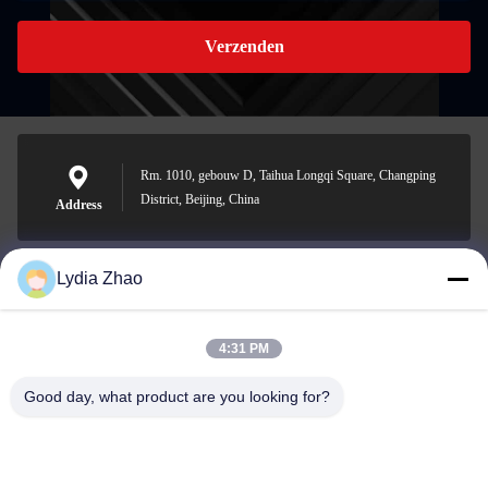
Verzenden
Rm. 1010, gebouw D, Taihua Longqi Square, Changping
District, Beijing, China
Address
Lydia Zhao
jesingd@vip.sina.com
E-mail
4:31 PM
Good day, what product are you looking for?
0086-10-62574092
Phone