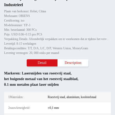
Industrieel
Plaats van herkomst: Hebei, China
Merknaam: ORIENS
Certificering: iso
Modelnummer: YP-3
Min. bestelaantal: 300 PCs
Prijs: USD 0.06~0.15 pro PCS
Verpakking Details: Afzonderlijk verpakken om te voorkomen dat ze tijdens het vervoer beschadigd raken of krabben, vervo
Levertijd: 8-15 werkdagen
Betalingscondities: T/T, D/A, L/C, D/P, Western Union, MoneyGram
Levering vermogen: 20, 000 stuks per maand
Detail
Description
Markeren:
Lasersnijden van roestvrij staal
,
het buigende metaal van het roestvrij staalblad
,
0.1 mm metalen plaat laser snijden
1Materialen:
Roestvrij staal, aluminium, koolstofstaal
2nauwkeurigheid:
±0,1 mm