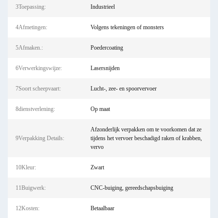
3Toepassing:
Industrieel
4Afmetingen:
Volgens tekeningen of monsters
5Afmaken.:
Poedercoating
6Verwerkingswijze:
Lasersnijden
7Soort scheepvaart:
Lucht-, zee- en spoorvervoer
8dienstverlening:
Op maat
Afzonderlijk verpakken om te voorkomen dat ze
9Verpakking Details:
tijdens het vervoer beschadigd raken of krabben,
vervo
10Kleur:
Zwart
11Buigwerk:
CNC-buiging, gereedschapsbuiging
12Kosten:
Betaalbaar