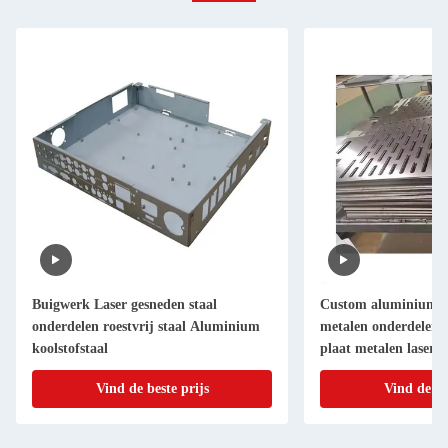
Buigwerk Laser gesneden staal
Custom aluminium la
onderdelen roestvrij staal Aluminium
metalen onderdelen ro
koolstofstaal
plaat metalen laser s
Fabricatie plaat met
Vind de beste prijs
Vind de be