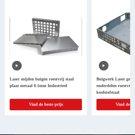
Laser snijden buigen roestvrij staal
Buigwerk Laser gesne
plaat metaal 0.1mm Industrieel
onderdelen roestvrij
koolstofstaal
Vind de beste prijs
Vind de be