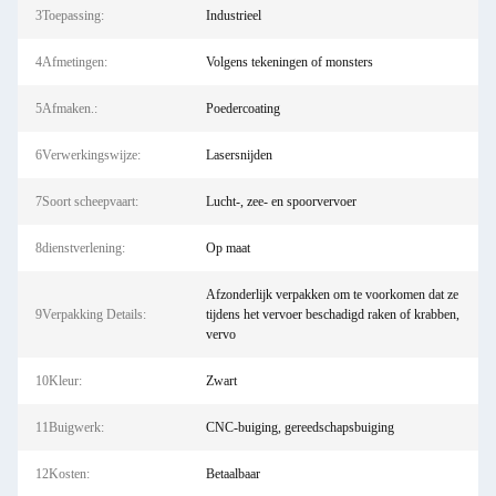
3Toepassing:
Industrieel
4Afmetingen:
Volgens tekeningen of monsters
5Afmaken.:
Poedercoating
6Verwerkingswijze:
Lasersnijden
7Soort scheepvaart:
Lucht-, zee- en spoorvervoer
8dienstverlening:
Op maat
Afzonderlijk verpakken om te voorkomen dat ze
9Verpakking Details:
tijdens het vervoer beschadigd raken of krabben,
vervo
10Kleur:
Zwart
11Buigwerk:
CNC-buiging, gereedschapsbuiging
12Kosten:
Betaalbaar