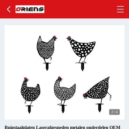
2
/
4
Buigstaalplaten Laserafgesneden metalen onderdelen OEM