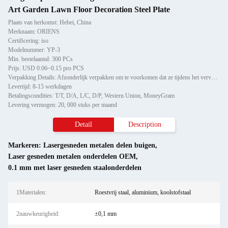
Art Garden Lawn Floor Decoration Steel Plate
Plaats van herkomst: Hebei, China
Merknaam: ORIENS
Certificering: iso
Modelnummer: YP-3
Min. bestelaantal: 300 PCs
Prijs: USD 0.06~0.15 pro PCS
Verpakking Details: Afzonderlijk verpakken om te voorkomen dat ze tijdens het vervoer beschadigd raken of krabben, vervo
Levertijd: 8-15 werkdagen
Betalingscondities: T/T, D/A, L/C, D/P, Western Union, MoneyGram
Levering vermogen: 20, 000 stuks per maand
Detail
Description
Markeren:
Lasergesneden metalen delen buigen
,
Laser gesneden metalen onderdelen OEM
,
0.1 mm met laser gesneden staalonderdelen
1Materialen:
Roestvrij staal, aluminium, koolstofstaal
2nauwkeurigheid:
±0,1 mm