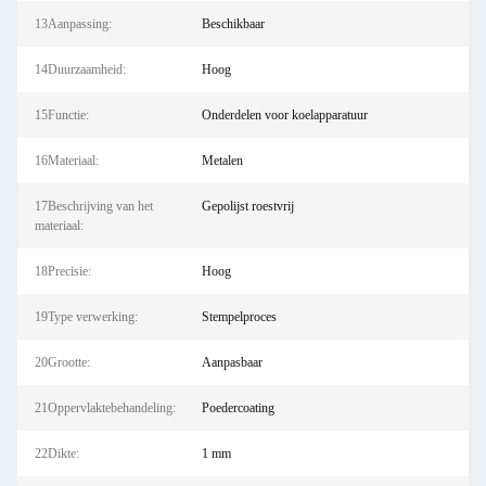
13Aanpassing:
Beschikbaar
14Duurzaamheid:
Hoog
15Functie:
Onderdelen voor koelapparatuur
16Materiaal:
Metalen
17Beschrijving van het
Gepolijst roestvrij
materiaal:
18Precisie:
Hoog
19Type verwerking:
Stempelproces
20Grootte:
Aanpasbaar
21Oppervlaktebehandeling:
Poedercoating
22Dikte:
1 mm