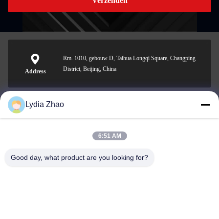
Verzenden
Rm. 1010, gebouw D, Taihua Longqi Square, Changping
District, Beijing, China
Address
Lydia Zhao
jesingd@vip.sina.com
E-mail
6:51 AM
Good day, what product are you looking for?
0086-10-62574092
Phone