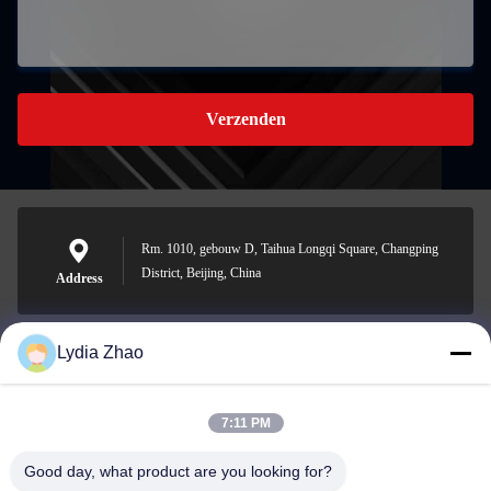
Verzenden
Rm. 1010, gebouw D, Taihua Longqi Square, Changping
District, Beijing, China
Address
Lydia Zhao
jesingd@vip.sina.com
E-mail
7:11 PM
Good day, what product are you looking for?