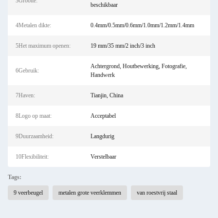
3Grootte:
beschikbaar
4Metalen dikte:
0.4mm/0.5mm/0.6mm/1.0mm/1.2mm/1.4mm
5Het maximum openen:
19 mm/35 mm/2 inch/3 inch
Achtergrond, Houtbewerking, Fotografie,
6Gebruik:
Handwerk
7Haven:
Tianjin, China
8Logo op maat:
Acceptabel
9Duurzaamheid:
Langdurig
10Flexibiliteit:
Verstelbaar
Tags:
9 veerbeugel
metalen grote veerklemmen
van roestvrij staal