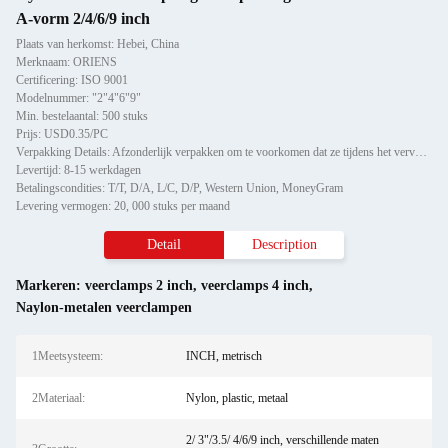
A-vorm 2/4/6/9 inch
Plaats van herkomst: Hebei, China
Merknaam: ORIENS
Certificering: ISO 9001
Modelnummer: "2"4"6"9"
Min. bestelaantal: 500 stuks
Prijs: USD0.35/PC
Verpakking Details: Afzonderlijk verpakken om te voorkomen dat ze tijdens het vervoer beschadigd raken of krabben, vervo
Levertijd: 8-15 werkdagen
Betalingscondities: T/T, D/A, L/C, D/P, Western Union, MoneyGram
Levering vermogen: 20, 000 stuks per maand
Detail
Description
Markeren:
veerclamps 2 inch
,
veerclamps 4 inch
,
Naylon-metalen veerclampen
1Meetsysteem:
INCH, metrisch
2Materiaal:
Nylon, plastic, metaal
2/ 3"/3.5/ 4/6/9 inch, verschillende maten