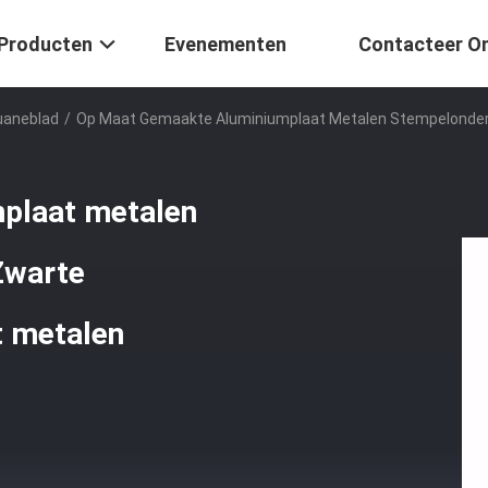
Producten
Evenementen
Contacteer O
uaneblad
/
Op Maat Gemaakte Aluminiumplaat Metalen Stempelonderd
plaat metalen
Zwarte
t metalen