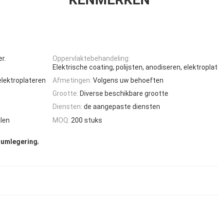
r.
Oppervlaktebehandeling:
Elektrische coating, polijsten, anodiseren, elektropla
 elektroplateren
Afmetingen:
Volgens uw behoeften
Grootte:
Diverse beschikbare grootte
Diensten:
de aangepaste diensten
len
MOQ:
200 stuks
,
iumlegering