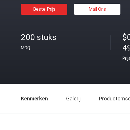
Beste Prijs
Mail Ons
200 stuks
$
4
MOQ
Prij
Kenmerken
Galerij
Productomsch