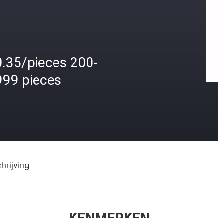
0.35/pieces 200-
999 pieces
s
rijving
KENMERKEN