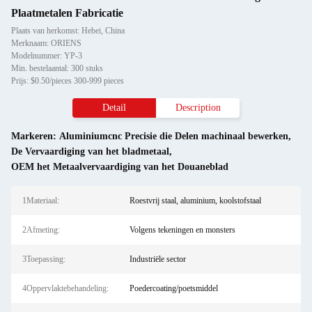
Plaatmetalen Fabricatie
Plaats van herkomst: Hebei, China
Merknaam: ORIENS
Modelnummer: YP-3
Min. bestelaantal: 300 stuks
Prijs: $0.50/pieces 300-999 pieces
Detail
Description
Markeren:
Aluminiumcnc Precisie die Delen machinaal bewerken
,
De Vervaardiging van het bladmetaal
,
OEM het Metaalvervaardiging van het Douaneblad
1Materiaal:
Roestvrij staal, aluminium, koolstofstaal
2Afmeting:
Volgens tekeningen en monsters
3Toepassing:
Industriële sector
4Oppervlaktebehandeling:
Poedercoating/poetsmiddel