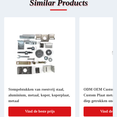
Similar Products
Stempelstukken van roestvrij staal,
ODM OEM Custom A
aluminium, metaal, koper, koperplaat,
Custom Plaat metaal 
metaal
diep getrokken onde
Vind de beste prijs
Vind de be