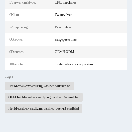
5Verwerkingstype:
CNC-machines
6Kleur:
Zwart/zilver
7Aanpassing:
Beschikbaar
8Grootte:
aangepaste maat
9Diensten:
OEM/PODM
10Functie:
Onderdelen voor apparatuur
Tags:
Het Metaalvervaardiging van het douaneblad
OEM het Metaalvervaardiging van het Douaneblad
Het Metaalvervaardiging van het roestvrij staalblad