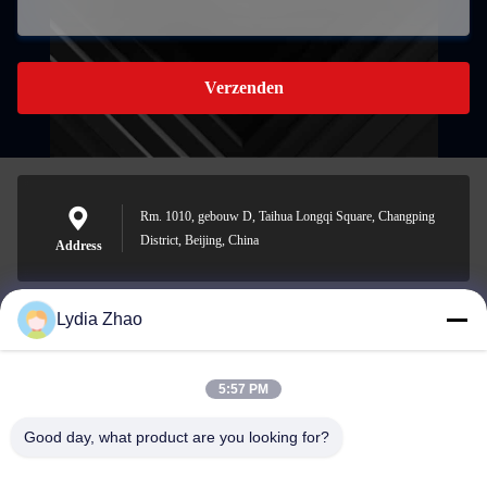
Verzenden
Rm. 1010, gebouw D, Taihua Longqi Square, Changping
District, Beijing, China
Address
Lydia Zhao
jesingd@vip.sina.com
E-mail
5:57 PM
Good day, what product are you looking for?
0086-10-62574092