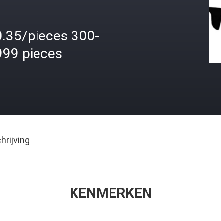
0.35/pieces 300-
999 pieces
s
rijving
KENMERKEN