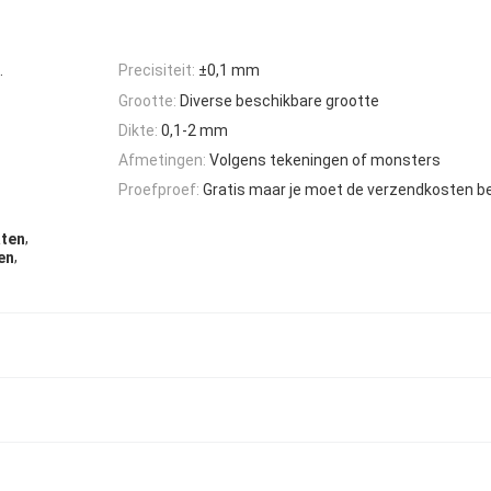
.
Precisiteit:
±0,1 mm
Grootte:
Diverse beschikbare grootte
Dikte:
0,1-2 mm
Afmetingen:
Volgens tekeningen of monsters
Proefproef:
Gratis maar je moet de verzendkosten b
,
aten
,
en