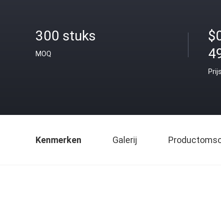
300 stuks
$
4
MOQ
Prij
Kenmerken
Galerij
Productomsch