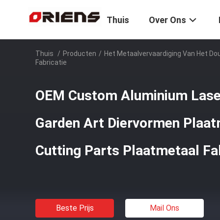
Thuis
Over Ons
Thuis
/
Producten
/
Het Metaalvervaardiging Van Het Do
Fabricatie
OEM Custom Aluminium Laser
Garden Art Diervormen Plaat
Cutting Parts Plaatmetaal Fa
Beste Prijs
Mail Ons