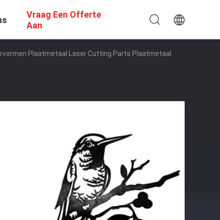
Vraag Een Offerte
ns
Aan
rvormen Plaatmetaal Laser Cutting Parts Plaatmetaal