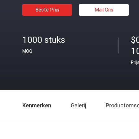
Beste Prijs
Mail Ons
1000 stuks
$
1
MOQ
Prij
Kenmerken
Galerij
Productomsch