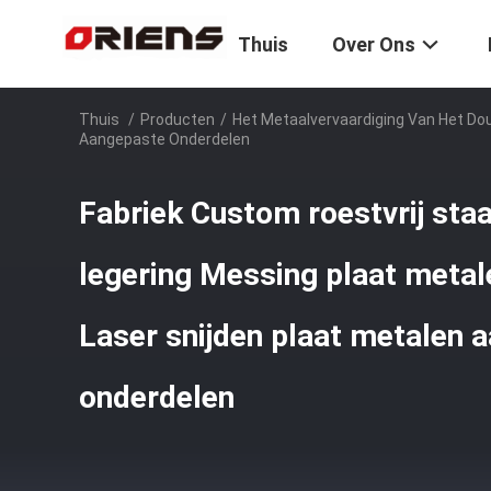
Thuis
Over Ons
Thuis
/
Producten
/
Het Metaalvervaardiging Van Het Do
Aangepaste Onderdelen
Fabriek Custom roestvrij sta
legering Messing plaat metal
Laser snijden plaat metalen 
onderdelen