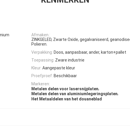
minium
Afmaken.:
ZINKGELED, Zwarte Oxide, gegalvaniseerd, geanodis
Polieren.
Verpakking:
Doos, aanpasbaar, ander, karton+pallet
Toepassing:
Zware industrie
Kleur:
Aangepaste kleur
Proefproef:
Beschikbaar
Markeren:
,
Metalen delen voor lasersnijplaten
,
Metalen delen van aluminiumlegeringsplaten
Het Metaaldelen van het douaneblad