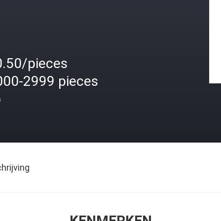
0.50/pieces
000-2999 pieces
s
rijving
KENMERKEN