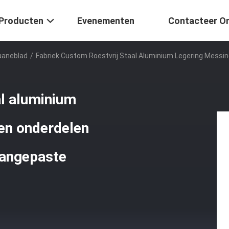
Producten
Evenementen
Contacteer O
uaneblad
/
Fabriek Custom Roestvrij Staal Aluminium Legering Messin
al aluminium
en onderdelen
aangepaste