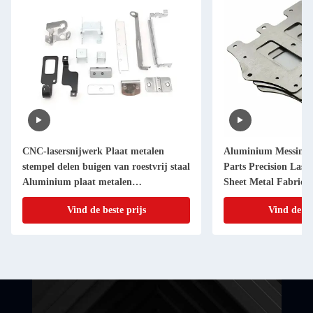
CNC-lasersnijwerk Plaat metalen
Aluminium Messing 
stempel delen buigen van roestvrij staal
Parts Precision Lase
Aluminium plaat metalen
Sheet Metal Fabricat
vervaardiging
Vind de beste prijs
Vind de be