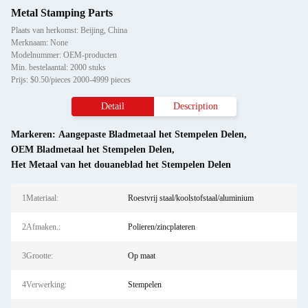
Metal Stamping Parts
Plaats van herkomst: Beijing, China
Merknaam: None
Modelnummer: OEM-producten
Min. bestelaantal: 2000 stuks
Prijs: $0.50/pieces 2000-4999 pieces
Detail
Description
Markeren:
Aangepaste Bladmetaal het Stempelen Delen
,
OEM Bladmetaal het Stempelen Delen
,
Het Metaal van het douaneblad het Stempelen Delen
1Materiaal:
Roestvrij staal/koolstofstaal/aluminium
2Afmaken.:
Polieren/zincplateren
3Grootte:
Op maat
4Verwerking:
Stempelen