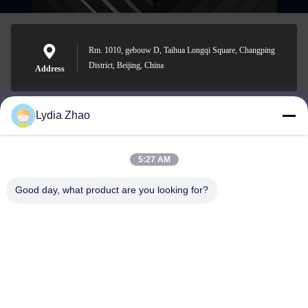
Rm. 1010, gebouw D, Taihua Longqi Square, Changping
District, Beijing, China
Address
Lydia Zhao
jesingd@vip.sina.com
E-mail
5:27 AM
Good day, what product are you looking for?
0086-10-62574092
Phone