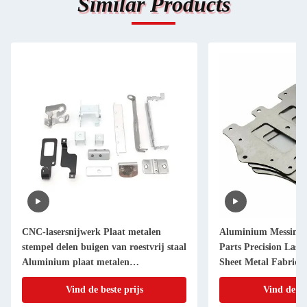
Similar Products
CNC-lasersnijwerk Plaat metalen
Aluminium Messing 
stempel delen buigen van roestvrij staal
Parts Precision Lase
Aluminium plaat metalen
Sheet Metal Fabricat
vervaardiging
Vind de beste prijs
Vind de be