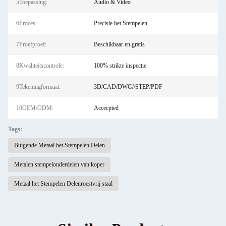
5Toepassing:
Audio & Video
6Proces:
Precisie het Stempelen
7Proefproef:
Beschikbaar en gratis
8Kwaliteitscontrole:
100% strikte inspectie
9Tekeningformaat:
3D/CAD/DWG//STEP/PDF
10OEM/ODM:
Accecpted
Tags:
Buigende Metaal het Stempelen Delen
Metalen stempelonderdelen van koper
Metaal het Stempelen Delenroestvrij staal