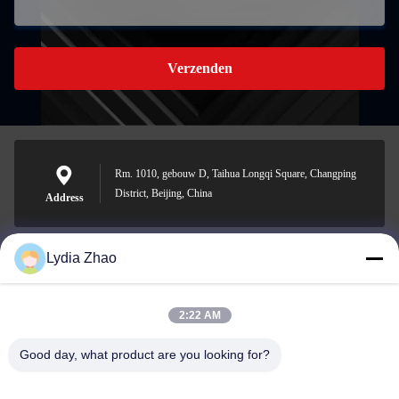
Verzenden
Rm. 1010, gebouw D, Taihua Longqi Square, Changping
District, Beijing, China
Address
Lydia Zhao
jesingd@vip.sina.com
E-mail
2:22 AM
Good day, what product are you looking for?
0086-10-62574092