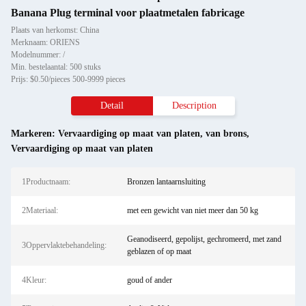
Banana Plug terminal voor plaatmetalen fabricage
Plaats van herkomst: China
Merknaam: ORIENS
Modelnummer: /
Min. bestelaantal: 500 stuks
Prijs: $0.50/pieces 500-9999 pieces
Detail
Description
Markeren:
Vervaardiging op maat van platen
,
van brons
,
Vervaardiging op maat van platen
1Productnaam:
Bronzen lantaarnsluiting
2Materiaal:
met een gewicht van niet meer dan 50 kg
Geanodiseerd, gepolijst, gechromeerd, met zand
3Oppervlaktebehandeling:
geblazen of op maat
4Kleur:
goud of ander