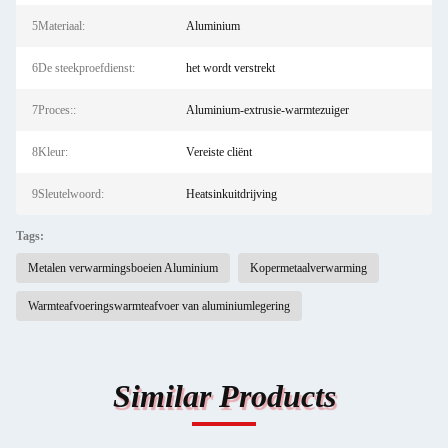
5Materiaal:
Aluminium
6De steekproefdienst:
het wordt verstrekt
7Proces::
Aluminium-extrusie-warmtezuiger
8Kleur:
Vereiste cliënt
9Sleutelwoord:
Heatsinkuitdrijving
Tags:
Metalen verwarmingsboeien Aluminium
Kopermetaalverwarming
Warmteafvoeringswarmteafvoer van aluminiumlegering
Similar Products