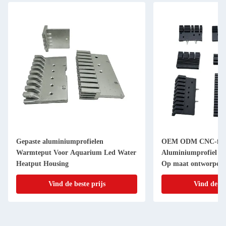
OEM ODM CNC-frees extrusie
Plaatmetaalfabr
er
Aluminiumprofiel Warmteput extrusie
gemaakt alumin
Op maat ontworpen warmteput voor
CNC-bewerking
LED
radiator
Vind de beste prijs
Vind 