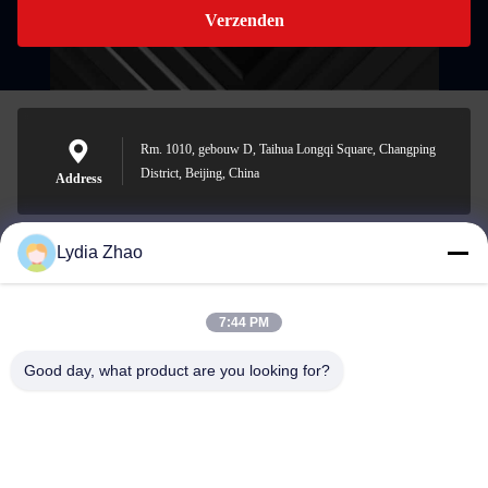
Verzenden
Rm. 1010, gebouw D, Taihua Longqi Square, Changping
District, Beijing, China
Address
Lydia Zhao
jesingd@vip.sina.com
E-mail
7:44 PM
Good day, what product are you looking for?
0086-10-62574092
Phone