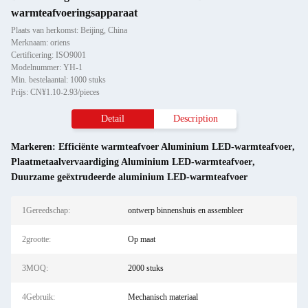
warmteafvoeringsapparaat
Plaats van herkomst: Beijing, China
Merknaam: oriens
Certificering: ISO9001
Modelnummer: YH-1
Min. bestelaantal: 1000 stuks
Prijs: CN¥1.10-2.93/pieces
Detail
Description
Markeren:
Efficiënte warmteafvoer Aluminium LED-warmteafvoer
,
Plaatmetaalvervaardiging Aluminium LED-warmteafvoer
,
Duurzame geëxtrudeerde aluminium LED-warmteafvoer
1Gereedschap:
ontwerp binnenshuis en assembleer
2grootte:
Op maat
3MOQ:
2000 stuks
4Gebruik:
Mechanisch materiaal