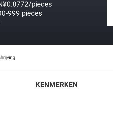
N¥0.8772/pieces
00-999 pieces
s
rijving
KENMERKEN