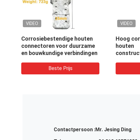
VIDEO
VIDE
ten
Hoog corrosiebestendige
Woonc
ame
houten
indus
ngen
constructieconnectoren
Beste Prijs
Contactpersoon :
Mr. Jesing Ding