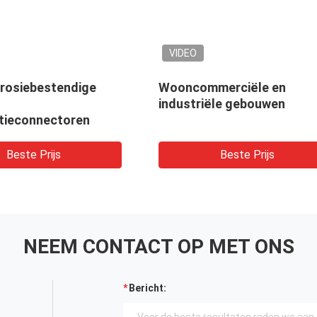
O
VIDEO
ommerciële en
Stalen houten verbindi
triële gebouwen
voor mechanische
verbindingen van hoger
kwaliteit
Beste Prijs
Beste Prijs
NEEM CONTACT OP MET ONS
Bericht: