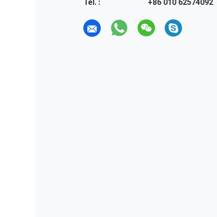
Tel. :
+86 010 62574092