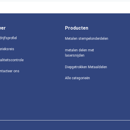
ver
Producten
rijfsprofiel
Metalen stempelonderdelen
brieksreis
metalen delen met
lasersnijden
aliteitscontrole
Diepgetrokken Metaaldelen
ntacteer ons
Alle categorieën