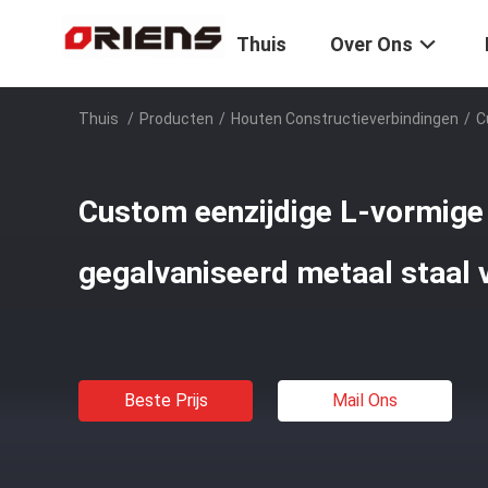
Thuis
Over Ons
Thuis
/
Producten
/
Houten Constructieverbindingen
/
C
Custom eenzijdige L-vormige
gegalvaniseerd metaal staal
Beste Prijs
Mail Ons