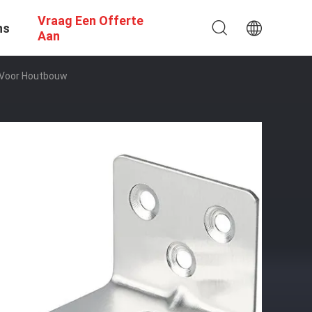
Vraag Een Offerte
ns
Aan
 Voor Houtbouw