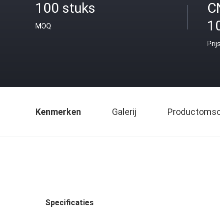
100 stuks
C
1
MOQ
Prij
Kenmerken
Galerij
Productomsch
Specificaties