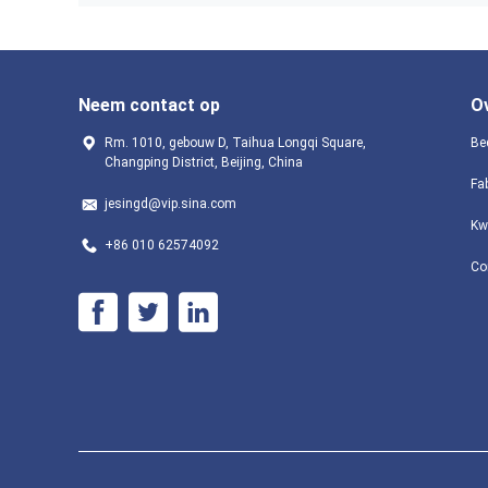
Neem contact op
O
Rm. 1010, gebouw D, Taihua Longqi Square,
Bed
Changping District, Beijing, China
Fa
jesingd@vip.sina.com
Kw
+86 010 62574092
Co