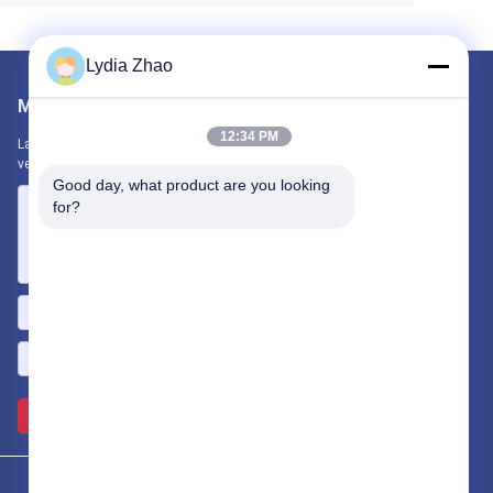
Lydia Zhao
Mail ons
12:34 PM
Laat ons uw vereiste weten. We zullen de beste producten met u
verbinden.
Good day, what product are you looking 
for?
Verzend >>