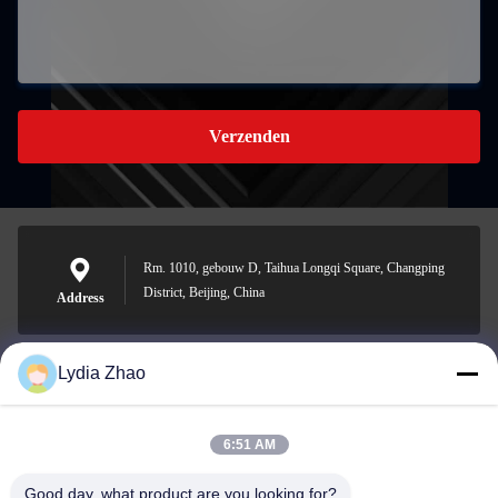
Verzenden
Rm. 1010, gebouw D, Taihua Longqi Square, Changping
District, Beijing, China
Address
Lydia Zhao
jesingd@vip.sina.com
E-mail
6:51 AM
Good day, what product are you looking for?