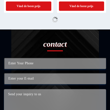
kunstontwerp Lasersnijonderdelen
Roestvrij staal Plaat metalen punch
Vind de beste prijs
Vind de beste prijs
verwerking
contact