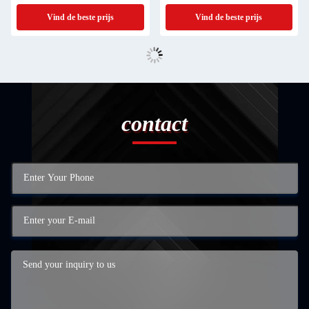
ijzeren stempelkas betrouwbare
gereedschapskist Metalen behuizing
Vind de beste prijs
Vind de beste prijs
leverancier in China
contact