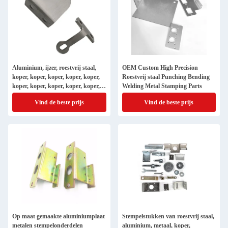
Aluminium, ijzer, roestvrij staal,
OEM Custom High Precision
koper, koper, koper, koper, koper,
Roestvrij staal Punching Bending
koper, koper, koper, koper, koper,
Welding Metal Stamping Parts
koper, koper, koper, koper, staal,
Vind de beste prijs
Vind de beste prijs
staal, staal, staal, staal, staal, staal,
staal, staal, staal, staal, staal, staal,
staal, staal, staal, staal, staal, staal,
staal, staal, staal, staal, staal, staal,
staal, staal, staal, staal, staal, staal
Op maat gemaakte aluminiumplaat
Stempelstukken van roestvrij staal,
metalen stempelonderdelen
aluminium, metaal, koper,