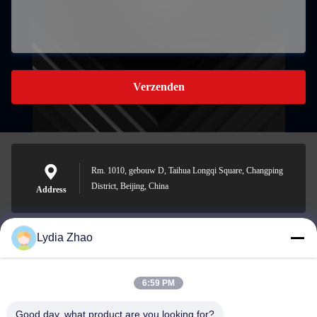
Verzenden
Rm. 1010, gebouw D, Taihua Longqi Square, Changping
District, Beijing, China
Address
Lydia Zhao
jesingd@vip.sina.com
E-mail
6:59 PM
Good day, what product are you looking for?