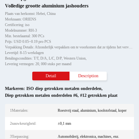
Volledige grootte aluminium jashouders
Plaats van herkomst: Hebei, China
Merknaam: ORIENS
Certificering: iso
Modelnummer: RH-3
Min. bestelaantal: 300 PCs
Prijs: USD 0.05~0.19 pro PCS
Verpakking Details: Afzonderlijk verpakken om te voorkomen dat ze tijdens het vervoer beschadigd raken of krabben, vervo
Levertijd: 8-15 werkdagen
Betalingscondities: T/T, D/A, L/C, D/P, Western Union,
Levering vermogen: 20, 000 stuks per maand
Detail
Description
Markeren:
ISO diep getrokken metalen onderdelen
,
Diep getrokken metalen onderdelen #6
,
#12 getrokken plaat
1Materialen:
Roestvrij staal, aluminium, koolstofstaal, koper
2nauwkeurigheid:
±0,1 mm
3Toepassing:
Automobilerij, elektronica, machines, enz.