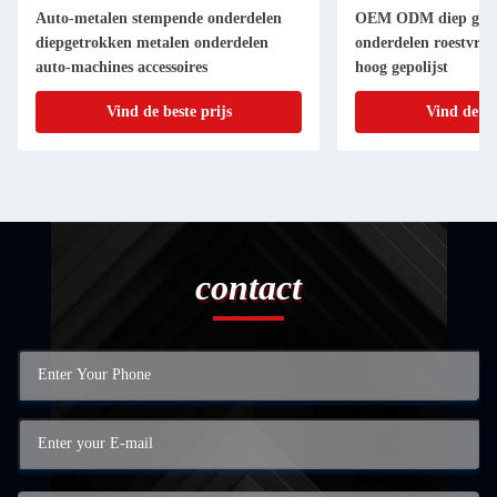
Auto-metalen stempende onderdelen
OEM ODM diep getr
diepgetrokken metalen onderdelen
onderdelen roestvrij
auto-machines accessoires
hoog gepolijst
Vind de beste prijs
Vind de be
contact