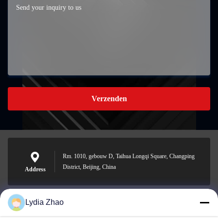
Verzenden
Rm. 1010, gebouw D, Taihua Longqi Square, Changping
District, Beijing, China
Address
Lydia Zhao
jesingd@vip.sina.com