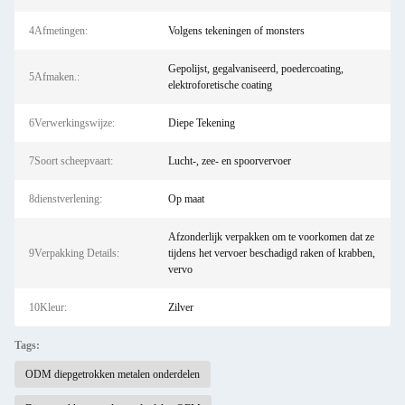
4Afmetingen:
Volgens tekeningen of monsters
Gepolijst, gegalvaniseerd, poedercoating,
5Afmaken.:
elektroforetische coating
6Verwerkingswijze:
Diepe Tekening
7Soort scheepvaart:
Lucht-, zee- en spoorvervoer
8dienstverlening:
Op maat
Afzonderlijk verpakken om te voorkomen dat ze
9Verpakking Details:
tijdens het vervoer beschadigd raken of krabben,
vervo
10Kleur:
Zilver
Tags:
ODM diepgetrokken metalen onderdelen