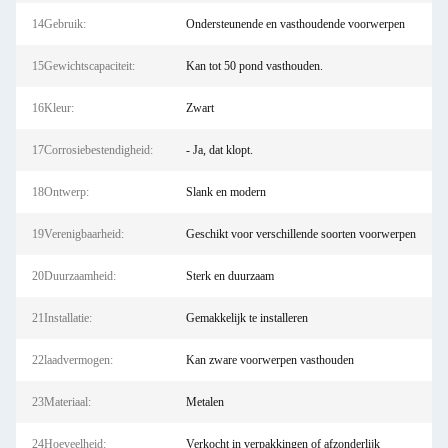
14Gebruik:
Ondersteunende en vasthoudende voorwerpen
15Gewichtscapaciteit:
Kan tot 50 pond vasthouden.
16Kleur:
Zwart
17Corrosiebestendigheid:
- Ja, dat klopt.
18Ontwerp:
Slank en modern
19Verenigbaarheid:
Geschikt voor verschillende soorten voorwerpen
20Duurzaamheid:
Sterk en duurzaam
21Installatie:
Gemakkelijk te installeren
22laadvermogen:
Kan zware voorwerpen vasthouden
23Materiaal:
Metalen
24Hoeveelheid:
Verkocht in verpakkingen of afzonderlijk