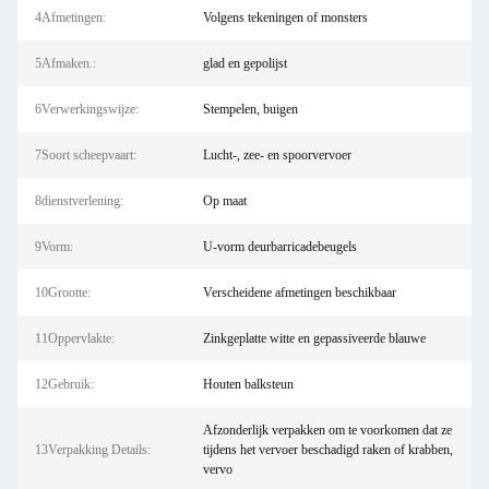
4Afmetingen:
Volgens tekeningen of monsters
5Afmaken.:
glad en gepolijst
6Verwerkingswijze:
Stempelen, buigen
7Soort scheepvaart:
Lucht-, zee- en spoorvervoer
8dienstverlening:
Op maat
9Vorm:
U-vorm deurbarricadebeugels
10Grootte:
Verscheidene afmetingen beschikbaar
11Oppervlakte:
Zinkgeplatte witte en gepassiveerde blauwe
12Gebruik:
Houten balksteun
Afzonderlijk verpakken om te voorkomen dat ze
13Verpakking Details:
tijdens het vervoer beschadigd raken of krabben,
vervo