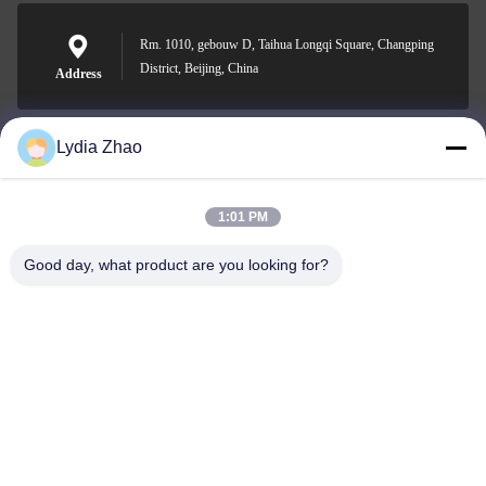
Rm. 1010, gebouw D, Taihua Longqi Square, Changping
District, Beijing, China
Address
Lydia Zhao
jesingd@vip.sina.com
E-mail
1:01 PM
Good day, what product are you looking for?
0086-10-62574092
Phone
Beijing Oriens Technology Co., Ltd.