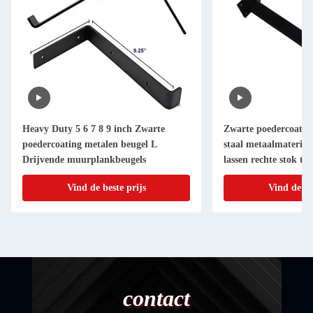
Heavy Duty 5 6 7 8 9 inch Zwarte
Zwarte poedercoating
poedercoating metalen beugel L
staal metaalmateriaa
Drijvende muurplankbeugels
lassen rechte stok ty
ondersteuning
Vind de beste prijs
Vind de be
contact