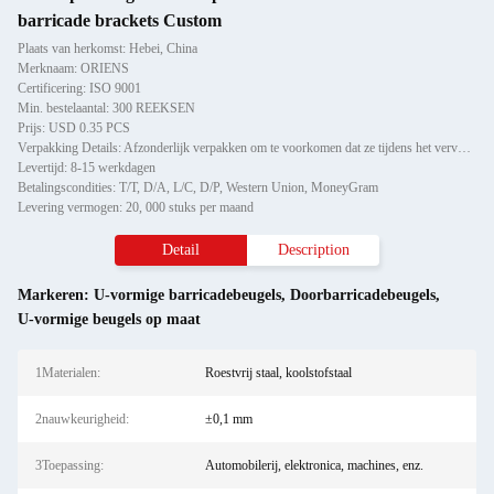
barricade brackets Custom
Plaats van herkomst: Hebei, China
Merknaam: ORIENS
Certificering: ISO 9001
Min. bestelaantal: 300 REEKSEN
Prijs: USD 0.35 PCS
Verpakking Details: Afzonderlijk verpakken om te voorkomen dat ze tijdens het vervoer beschadigd raken of krabben, vervo
Levertijd: 8-15 werkdagen
Betalingscondities: T/T, D/A, L/C, D/P, Western Union, MoneyGram
Levering vermogen: 20, 000 stuks per maand
Detail
Description
Markeren:
U-vormige barricadebeugels
,
Doorbarricadebeugels
,
U-vormige beugels op maat
1Materialen:
Roestvrij staal, koolstofstaal
2nauwkeurigheid:
±0,1 mm
3Toepassing:
Automobilerij, elektronica, machines, enz.