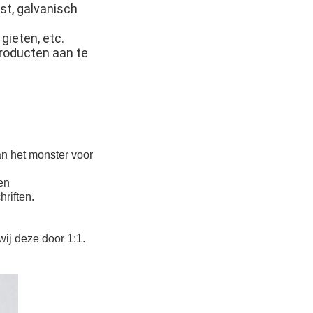
st, galvanisch
gieten, etc.
producten aan te
an het monster voor
en
riften.
wij deze door 1:1.