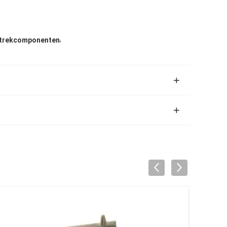
,
ptrekcomponenten