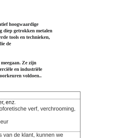
tatief hoogwaardige
g diep getrokken metalen
de tools en technieken,
ie de
 meegaan. Ze zijn
ciële en industriële
voorkeuren voldoen..
r, enz.
oforetische verf, verchrooming,
leur
s van de klant, kunnen we