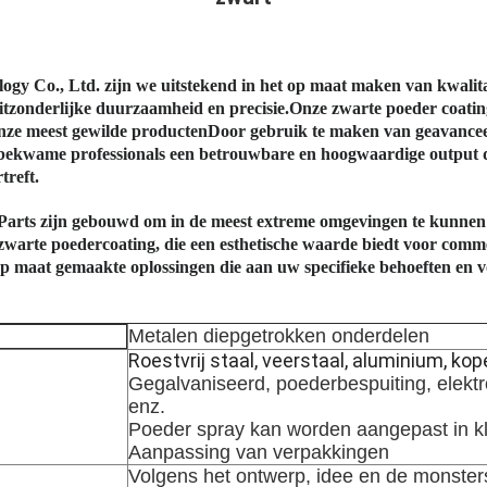
logy Co., Ltd. zijn we uitstekend in het op maat maken van kwali
itzonderlijke duurzaamheid en precisie.Onze zwarte poeder coatin
onze meest gewilde productenDoor gebruik te maken van geavanceer
bekwame professionals een betrouwbare en hoogwaardige output d
treft.
arts zijn gebouwd om in de meest extreme omgevingen te kunnen
zwarte poedercoating, die een esthetische waarde biedt voor commer
p maat gemaakte oplossingen die aan uw specifieke behoeften en 
Metalen diepgetrokken onderdelen
Roestvrij staal, veerstaal, aluminium, kope
Gegalvaniseerd, poederbespuiting, elektr
enz.
Poeder spray kan worden aangepast in k
Aanpassing van verpakkingen
Volgens het ontwerp, idee en de monster