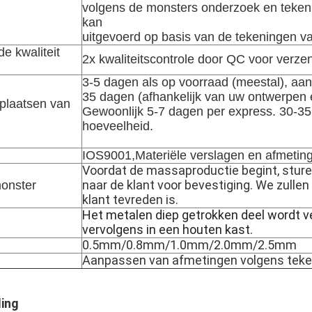
volgens de monsters onderzoek en tekeni
kan
uitgevoerd op basis van de tekeningen va
de kwaliteit
2x kwaliteitscontrole door QC voor verze
3-5 dagen als op voorraad (meestal), a
35 dagen (afhankelijk van uw ontwerpen e
 plaatsen van
Gewoonlijk 5-7 dagen per express. 30-35
hoeveelheid.
IOS9001,Materiële verslagen en afmetin
Voordat de massaproductie begint, stur
naar de klant voor bevestiging. We zulle
monster
klant tevreden is.
Het metalen diep getrokken deel wordt ve
vervolgens in een houten kast.
0.5mm/0.8mm/1.0mm/2.0mm/2.5mm
Aanpassen van afmetingen volgens teke
ing