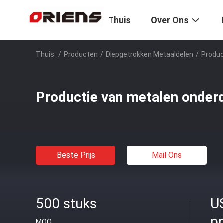
Thuis
Over Ons
Thuis
/
Producten
/
Diepgetrokken Metaaldelen
/
Produc
Productie van metalen onder
Beste Prijs
Mail Ons
500 stuks
U
p
MOQ