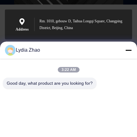
Rm. 1010, gebouw D, Taihua Longqi Square, Changping
District, Beijing, China
Address
Lydia Zhao
jesingd@vip.sina.com
E-mail
3:22 AM
Good day, what product are you looking for?
0086-10-62574092
Phone