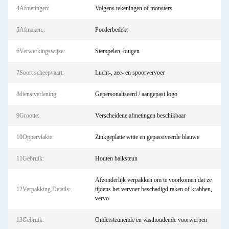
4Afmetingen:
Volgens tekeningen of monsters
5Afmaken.:
Poederbedekt
6Verwerkingswijze:
Stempelen, buigen
7Soort scheepvaart:
Lucht-, zee- en spoorvervoer
8dienstverlening:
Gepersonaliseerd / aangepast logo
9Grootte:
Verscheidene afmetingen beschikbaar
10Oppervlakte:
Zinkgeplatte witte en gepassiveerde blauwe
11Gebruik:
Houten balksteun
Afzonderlijk verpakken om te voorkomen dat ze
12Verpakking Details:
tijdens het vervoer beschadigd raken of krabben,
vervo
13Gebruik:
Ondersteunende en vasthoudende voorwerpen