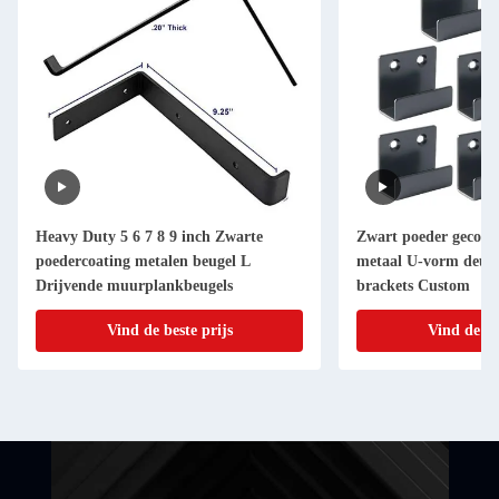
Heavy Duty 5 6 7 8 9 inch Zwarte
Zwart poeder gecoat 
poedercoating metalen beugel L
metaal U-vorm deur 
Drijvende muurplankbeugels
brackets Custom
Vind de beste prijs
Vind de be