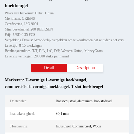
hoekbeugel
Plaats van herkomst: Hebei, China
Merknaam: ORIENS
Certificering: ISO 9001
Min. bestelaantal: 200 REEKSEN
Prijs: USD 0.35 PCS
Verpakking Details: Afzonderlijk verpakken om te voorkomen dat ze tijdens het vervoer beschadigd raken of krabben, vervo
Levertijd: 8-15 werkdagen
Betalingscondities: T/T, D/A, L/C, D/P, Western Union, MoneyGram
Levering vermogen: 20, 000 stuks per maand
Detail
Description
Markeren:
U-vormige L-vormige hoekbeugel
,
commerciële L-vormige hoekbeugel
,
T-slot-hoekbeugel
1Materialen:
Roestvrij staal, aluminium, koolstofstaal
2nauwkeurigheid:
±0,1 mm
3Toepassing:
Industrieel, Commercieel, Woon