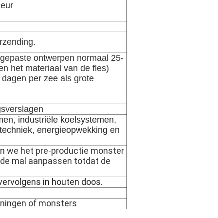
leur
erzending.
angepaste ontwerpen normaal 25-
n het materiaal van de fles)
 dagen per zee als grote
gsverslagen
en, industriële koelsystemen,
ltechniek, energieopwekking en
en we het pre-productie monster
n de mal aanpassen totdat de
 vervolgens in houten doos.
ningen of monsters