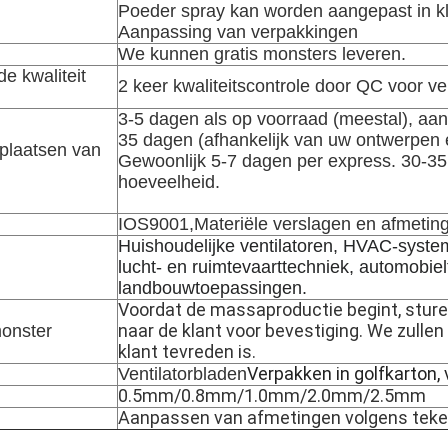
Poeder spray kan worden aangepast in k
Aanpassing van verpakkingen
We kunnen gratis monsters leveren.
de kwaliteit
2 keer kwaliteitscontrole door QC voor v
3-5 dagen als op voorraad (meestal), a
35 dagen (afhankelijk van uw ontwerpen e
 plaatsen van
Gewoonlijk 5-7 dagen per express. 30-35
hoeveelheid.
IOS9001,Materiële verslagen en afmetin
Huishoudelijke ventilatoren, HVAC-system
lucht- en ruimtevaarttechniek, automobie
landbouwtoepassingen.
Voordat de massaproductie begint, stur
naar de klant voor bevestiging. We zulle
monster
klant tevreden is.
Verpakken in golfkarton,
Ventilatorbladen
0.5mm/0.8mm/1.0mm/2.0mm/2.5mm
Aanpassen van afmetingen volgens teke