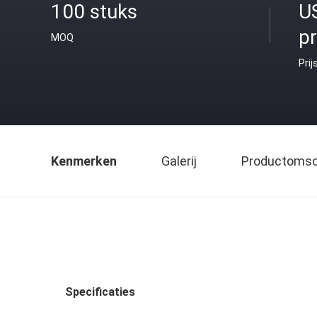
100 stuks
U
p
MOQ
Prij
Kenmerken
Galerij
Productomsch
Specificaties