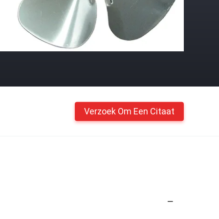
Verzoek Om Een Citaat