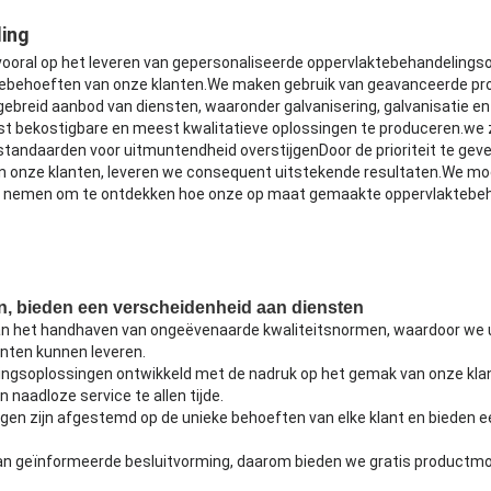
ing
vooral op het leveren van gepersonaliseerde oppervlaktebehandelings
tiebehoeften van onze klanten.We maken gebruik van geavanceerde p
gebreid aanbod van diensten, waaronder galvanisering, galvanisatie en 
t bekostigbare en meest kwalitatieve oplossingen te produceren.we 
standaarden voor uitmuntendheid overstijgenDoor de prioriteit te gev
an onze klanten, leveren we consequent uitstekende resultaten.We m
e nemen om te ontdekken hoe onze op maat gemaakte oppervlaktebe
en, bieden een verscheidenheid aan diensten
aan het handhaven van ongeëvenaarde kwaliteitsnormen, waardoor we u
nten kunnen leveren.
ngsoplossingen ontwikkeld met de nadruk op het gemak van onze klan
n naadloze service te allen tijde.
en zijn afgestemd op de unieke behoeften van elke klant en bieden ee
van geïnformeerde besluitvorming, daarom bieden we gratis productm