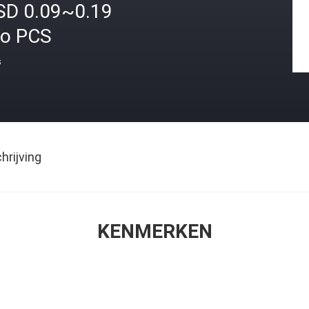
SD 0.09~0.19
ro PCS
s
rijving
KENMERKEN