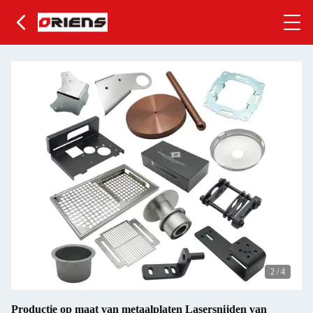
2
/
4
Productie op maat van metaalplaten Lasersnijden van