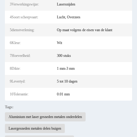
3Verwerkingswijze:
Lasersnijden
4Soort scheepvaart:
Lucht, Overzees
5dienstverlening:
Op maat volgens de eisen van de klant
6Kleur:
Wit
7Hoeveelheid:
300 stuks
8Dikte:
1 mm-3 mm
9Levertyd:
5 tot 10 dagen
10Tolerantie:
0.01 mm
Tags:
Aluminium met laser gesneden metalen onderdelen
Lasergesneden metalen delen buigen