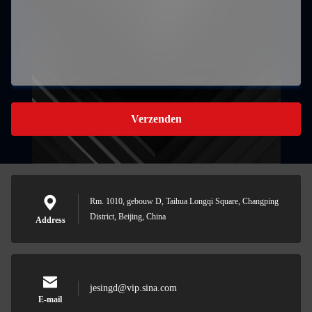
Verzenden
Rm. 1010, gebouw D, Taihua Longqi Square, Changping
District, Beijing, China
Address
jesingd@vip.sina.com
E-mail