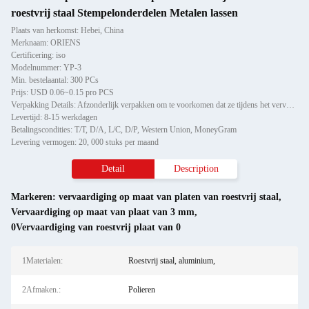
roestvrij staal Stempelonderdelen Metalen lassen
Plaats van herkomst: Hebei, China
Merknaam: ORIENS
Certificering: iso
Modelnummer: YP-3
Min. bestelaantal: 300 PCs
Prijs: USD 0.06~0.15 pro PCS
Verpakking Details: Afzonderlijk verpakken om te voorkomen dat ze tijdens het vervoer beschadigd raken of krabben, vervo
Levertijd: 8-15 werkdagen
Betalingscondities: T/T, D/A, L/C, D/P, Western Union, MoneyGram
Levering vermogen: 20, 000 stuks per maand
Detail
Description
Markeren:
vervaardiging op maat van platen van roestvrij staal
,
Vervaardiging op maat van plaat van 3 mm
,
0Vervaardiging van roestvrij plaat van 0
1Materialen:
Roestvrij staal, aluminium,
2Afmaken.:
Polieren