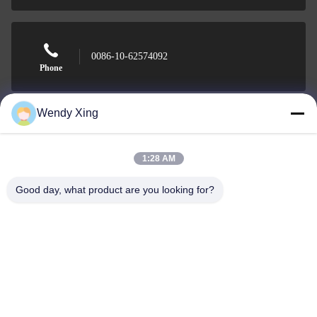
0086-10-62574092
Phone
Wendy Xing
Beijing Oriens Technology Co., Ltd.
1:28 AM
Good day, what product are you looking for?
Beijing Oriens Technology Co., Ltd.