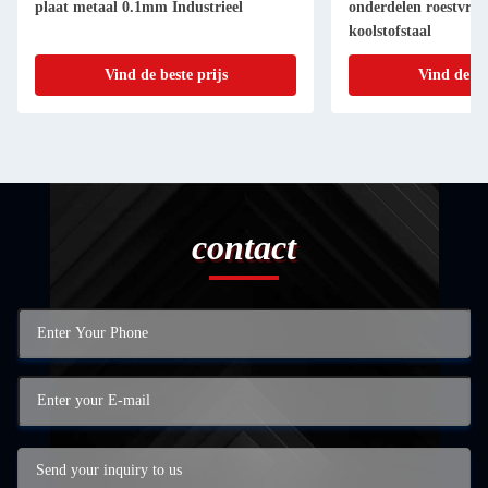
plaat metaal 0.1mm Industrieel
onderdelen roestvrij
koolstofstaal
Vind de beste prijs
Vind de be
contact