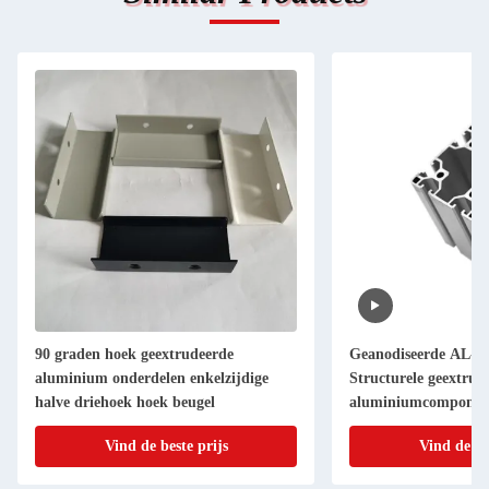
90 graden hoek geextrudeerde
Geanodiseerde AL-pr
aluminium onderdelen enkelzijdige
Structurele geextrud
halve driehoek hoek beugel
aluminiumcomponen
Vind de beste prijs
Vind de be