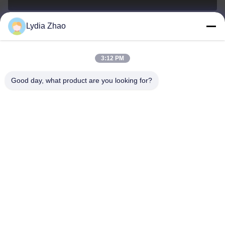
Lydia Zhao
Beijing Oriens Technology Co., Ltd.
3:12 PM
Good day, what product are you looking for?
Beijing Oriens Technology Co., Ltd.