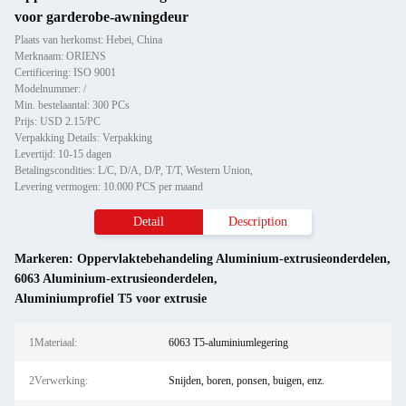
voor garderobe-awningdeur
Plaats van herkomst: Hebei, China
Merknaam: ORIENS
Certificering: ISO 9001
Modelnummer: /
Min. bestelaantal: 300 PCs
Prijs: USD 2.15/PC
Verpakking Details: Verpakking
Levertijd: 10-15 dagen
Betalingscondities: L/C, D/A, D/P, T/T, Western Union,
Levering vermogen: 10.000 PCS per maand
Detail
Description
Markeren:
Oppervlaktebehandeling Aluminium-extrusieonderdelen
,
6063 Aluminium-extrusieonderdelen
,
Aluminiumprofiel T5 voor extrusie
1Materiaal:
6063 T5-aluminiumlegering
2Verwerking:
Snijden, boren, ponsen, buigen, enz.