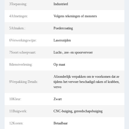
3Toepassing:
Industrieel
4Afmetingen:
Volgens tekeningen of monsters
5Afmaken.:
Poedercoating
6Verwerkingswijze:
Lasersnijden
7Soort scheepvaart:
Lucht-, zee- en spoorvervoer
8dienstverlening:
Op maat
Afzonderlijk verpakken om te voorkomen dat ze
9Verpakking Details:
tijdens het vervoer beschadigd raken of krabben,
vervo
10Kleur:
Zwart
11Buigwerk:
CNC-buiging, gereedschapsbuiging
12Kosten:
Betaalbaar