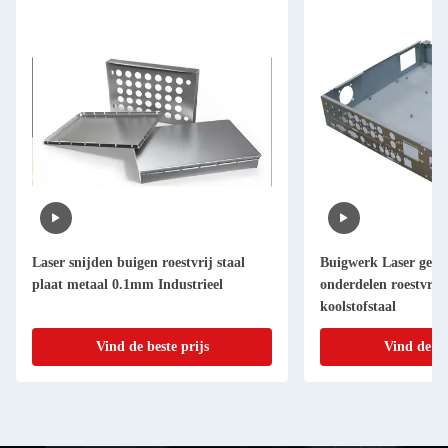
Laser snijden buigen roestvrij staal
Buigwerk Laser gesne
plaat metaal 0.1mm Industrieel
onderdelen roestvrij
koolstofstaal
Vind de beste prijs
Vind de be