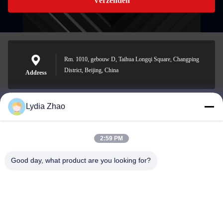
Verzenden
Rm. 1010, gebouw D, Taihua Longqi Square, Changping
District, Beijing, China
Address
Lydia Zhao
jesingd@vip.sina.com
E-mail
2:59 PM
Good day, what product are you looking for?
0086-10-62574092
Phone