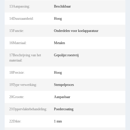
13Aanpassing:
Beschikbaar
14Duurzaamheid:
Hoog
15Functie:
Onderdelen voor koelapparatuur
16Materiaal:
Metalen
17Beschrijving van het
Gepolijst roestvrij
materiaal:
18Precisie:
Hoog
19Type verwerking:
Stempelproces
20Grootte:
Aanpasbaar
21Oppervlaktebehandeling:
Poedercoating
22Dikte:
1 mm