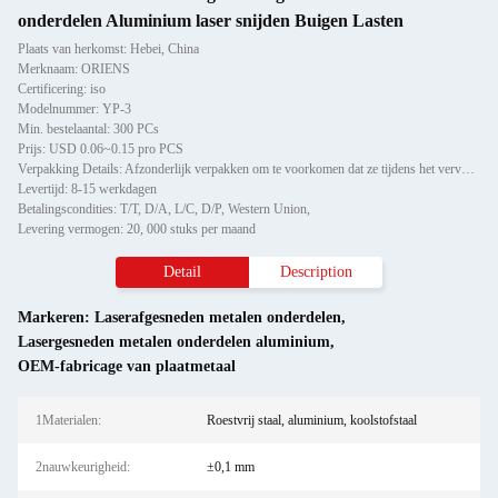
onderdelen Aluminium laser snijden Buigen Lasten
Plaats van herkomst: Hebei, China
Merknaam: ORIENS
Certificering: iso
Modelnummer: YP-3
Min. bestelaantal: 300 PCs
Prijs: USD 0.06~0.15 pro PCS
Verpakking Details: Afzonderlijk verpakken om te voorkomen dat ze tijdens het vervoer beschadigd raken of krabben, vervo
Levertijd: 8-15 werkdagen
Betalingscondities: T/T, D/A, L/C, D/P, Western Union,
Levering vermogen: 20, 000 stuks per maand
Detail
Description
Markeren:
Laserafgesneden metalen onderdelen
,
Lasergesneden metalen onderdelen aluminium
,
OEM-fabricage van plaatmetaal
1Materialen:
Roestvrij staal, aluminium, koolstofstaal
2nauwkeurigheid:
±0,1 mm