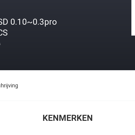
SD 0.10~0.3pro
CS
s
rijving
KENMERKEN