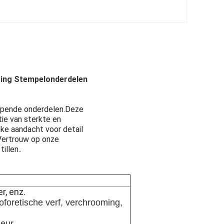
ting Stempelonderdelen
empende onderdelen.Deze
ie van sterkte en
jke aandacht voor detail
.Vertrouw op onze
illen..
r, enz.
oforetische verf, verchrooming,
leur