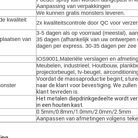
Aanpassing van verpakkingen
We kunnen gratis monsters leveren.
de kwaliteit
2x kwaliteitscontrole door QC voor verze
3-5 dagen als op voorraad (meestal), a
 plaatsen van
35 dagen (afhankelijk van uw ontwerpen e
dagen per express. 30-35 dagen per zee 
IOS9001,Materiële verslagen en afmetin
Meubelen, industrieel, Houtbouw, plankb
projectorbeugel, tv-beugel, airconditioni
Voordat de massaproductie begint, stur
naar de klant voor bevestiging. We zulle
monster
klant tevreden is.
Het metalen diepdrinkgedeelte wordt ver
in een houten kast.
0.5mm/0.8mm/1.0mm/2.0mm/2.5mm
Aanpassen van afmetingen volgens teke
ing