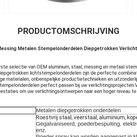
PRODUCTOMSCHRIJVING
essing Metalen Stempelonderdelen Diepgetrokken Verlich
ste selectie van OEM aluminium, staal, messing en metaal st
iepgetrokken lichtstempelonderdelen zijn de perfecte combinat
e materialen, onberispelijke productietechnieken en uitzonderli
stempelonderdelen perfect passen bij uw verlichtingsprojecten
restaties om uw verlichtingsontwerpen naar een hoger niveau te t
Metalen diepgetrokken onderdelen
Roestvrij staal, veerstaal, aluminium, kope
Gegalvaniseerd, poederbespuiting, elektr
enz.
Poeder spray kan worden aangepast in k