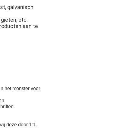
st, galvanisch
gieten, etc.
producten aan te
an het monster voor
en
riften.
wij deze door 1:1.