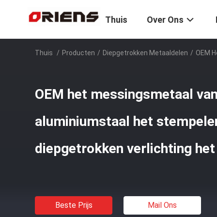
Thuis
Over Ons
Thuis
/
Producten
/
Diepgetrokken Metaaldelen
/
OEM He
OEM het messingsmetaal van
aluminiumstaal het stempele
diepgetrokken verlichting he
Beste Prijs
Mail Ons