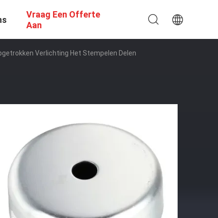
Vraag Een Offerte
ns
Aan
getrokken Verlichting Het Stempelen Delen