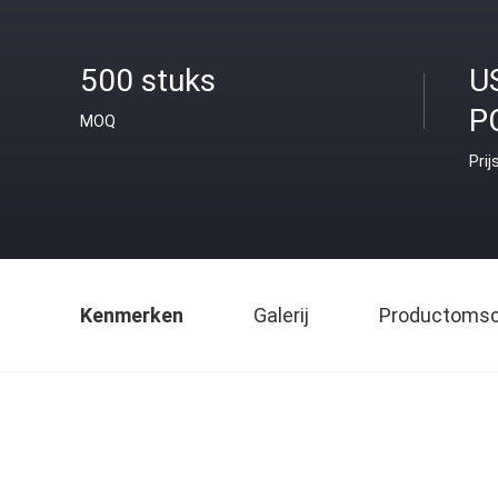
500 stuks
U
P
MOQ
Prij
Kenmerken
Galerij
Productomsch