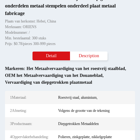
onderdelen metaal stempelen onderdeel plaat metaal
fabricage
Plaats van herkomst: Hebei, China
Merknaam: ORIENS
Modelnummer: /
Min. bestelaantal: 300 stuks
Prijs: $0.78/pieces 300-999 pieces
Detail
Description
Markeren:
Het Metaalvervaardiging van het roestvrij staalblad
,
OEM het Metaalvervaardiging van het Douaneblad
,
Vervaardiging van diepgetrokken plaatmetaal
1Materiaal:
Roestvrij staal, aluminium,
2Afmeting:
Volgens de grootte van de tekening
3Productnaam:
Diepgetrokken Metaaldelen
4Oppervlaktebehandeling:
Polieren, zinkgeplatte, nikkelgeplatte