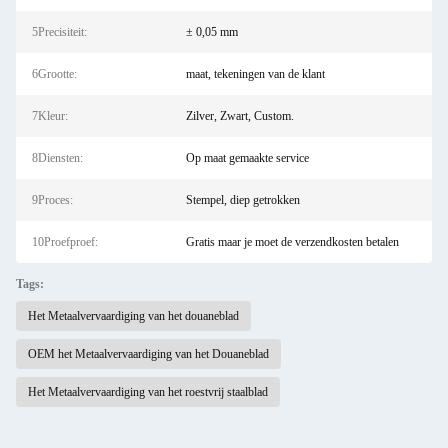
5Precisiteit:
± 0,05 mm
6Grootte:
maat, tekeningen van de klant
7Kleur:
Zilver, Zwart, Custom.
8Diensten:
Op maat gemaakte service
9Proces:
Stempel, diep getrokken
10Proefproef:
Gratis maar je moet de verzendkosten betalen
Tags:
Het Metaalvervaardiging van het douaneblad
OEM het Metaalvervaardiging van het Douaneblad
Het Metaalvervaardiging van het roestvrij staalblad