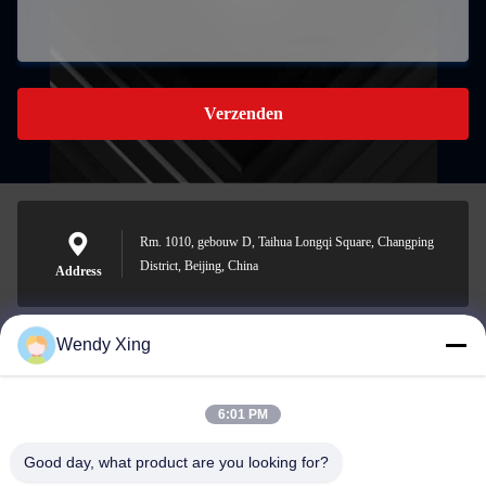
Verzenden
Rm. 1010, gebouw D, Taihua Longqi Square, Changping
District, Beijing, China
Address
Wendy Xing
jesingd@vip.sina.com
E-mail
6:01 PM
Good day, what product are you looking for?