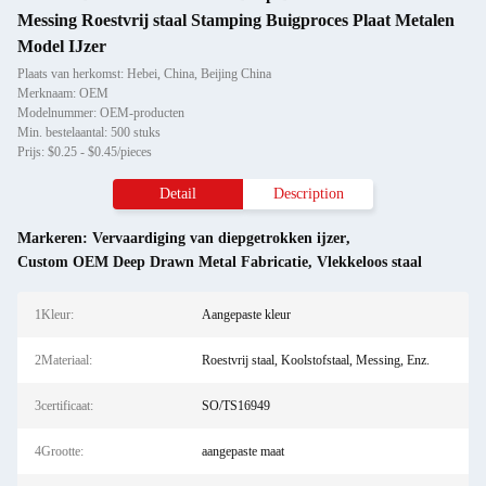
Messing Roestvrij staal Stamping Buigproces Plaat Metalen
Model IJzer
Plaats van herkomst: Hebei, China, Beijing China
Merknaam: OEM
Modelnummer: OEM-producten
Min. bestelaantal: 500 stuks
Prijs: $0.25 - $0.45/pieces
Detail
Description
Markeren:
Vervaardiging van diepgetrokken ijzer
,
Custom OEM Deep Drawn Metal Fabricatie
,
Vlekkeloos staal
1Kleur:
Aangepaste kleur
2Materiaal:
Roestvrij staal, Koolstofstaal, Messing, Enz.
3certificaat:
SO/TS16949
4Grootte:
aangepaste maat