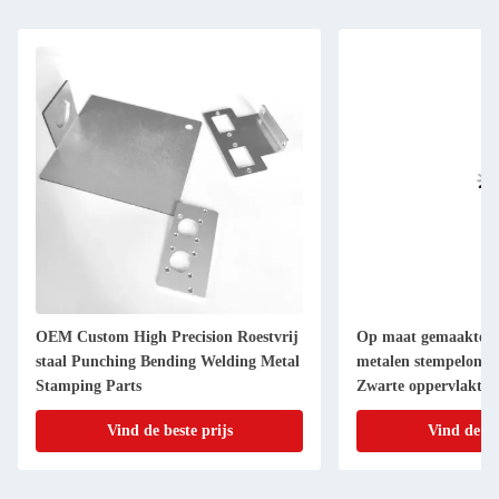
OEM Custom High Precision Roestvrij
Op maat gemaakte a
staal Punching Bending Welding Metal
metalen stempelonde
Stamping Parts
Zwarte oppervlakteb
metalen vervaardigi
Vind de beste prijs
Vind de be