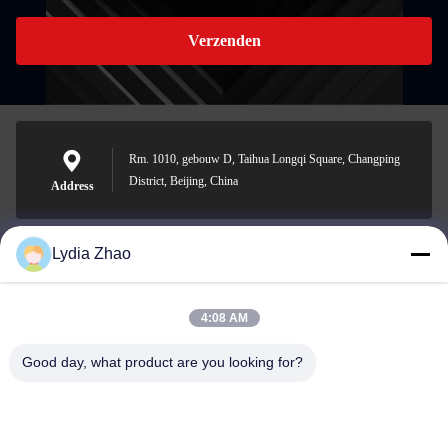
Verzenden
Rm. 1010, gebouw D, Taihua Longqi Square, Changping
District, Beijing, China
Address
Lydia Zhao
jesingd@vip.sina.com
E-mail
4:08 AM
Good day, what product are you looking for?
0086-10-62574092
Phone