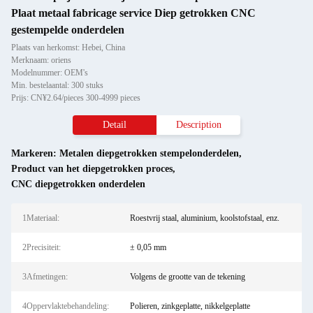
Plaat metaal fabricage service Diep getrokken CNC
gestempelde onderdelen
Plaats van herkomst: Hebei, China
Merknaam: oriens
Modelnummer: OEM's
Min. bestelaantal: 300 stuks
Prijs: CN¥2.64/pieces 300-4999 pieces
Detail
Description
Markeren:
Metalen diepgetrokken stempelonderdelen
,
Product van het diepgetrokken proces
,
CNC diepgetrokken onderdelen
1Materiaal:
Roestvrij staal, aluminium, koolstofstaal, enz.
2Precisiteit:
± 0,05 mm
3Afmetingen:
Volgens de grootte van de tekening
4Oppervlaktebehandeling:
Polieren, zinkgeplatte, nikkelgeplatte