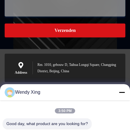
Verzenden
Rm. 1010, gebouw D, Taihua Longqi Square, Changping
District, Beijing, China
Address
Wendy Xing
jesingd@vip.sina.com
E-mail
3:50 PM
Good day, what product are you looking for?