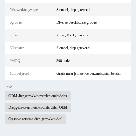
5Verwerkingswijze:
Stempel, diep getekend
6grootte:
Diverse beschikbare grootte
7Kleur:
Zilver, Blsck, Custom.
8Diensten:
Stempel, diep getekend
9MOQ:
300 stuks
10Proefproef:
Gratis maar je moet de verzendkosten betalen
Tags:
ODM diepgetrokken metalen onderdelen
Diepgetrokken metalen onderdelen OEM
Op maat gemaakt diep getrokken deel