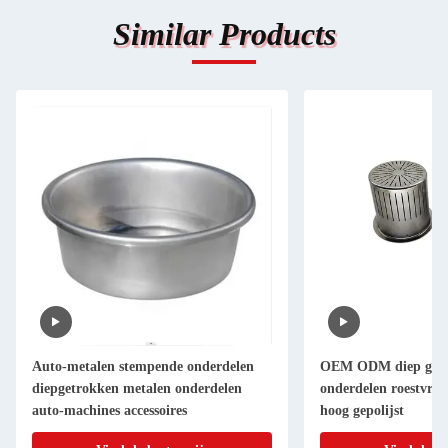
Similar Products
OEM ODM diep getrokken metalen
Productie van 
onderdelen roestvrij staal aluminium
maat
hoog gepolijst