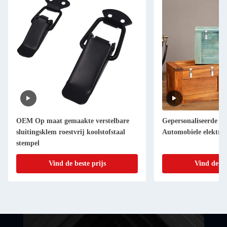
OEM Op maat gemaakte verstelbare
Gepersonaliseerde sc
sluitingsklem roestvrij koolstofstaal
Automobiele elektro
stempel
Vind de beste prijs
Vind de be