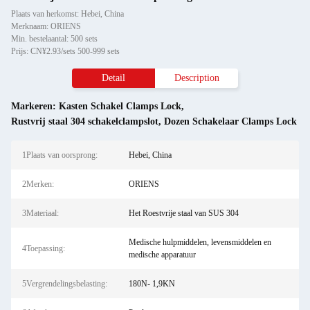
Plaats van herkomst: Hebei, China
Merknaam: ORIENS
Min. bestelaantal: 500 sets
Prijs: CN¥2.93/sets 500-999 sets
Detail
Description
Markeren:
Kasten Schakel Clamps Lock
,
Rustvrij staal 304 schakelclampslot
,
Dozen Schakelaar Clamps Lock
1Plaats van oorsprong:
Hebei, China
2Merken:
ORIENS
3Materiaal:
Het Roestvrije staal van SUS 304
Medische hulpmiddelen, levensmiddelen en
4Toepassing:
medische apparatuur
5Vergrendelingsbelasting:
180N- 1,9KN