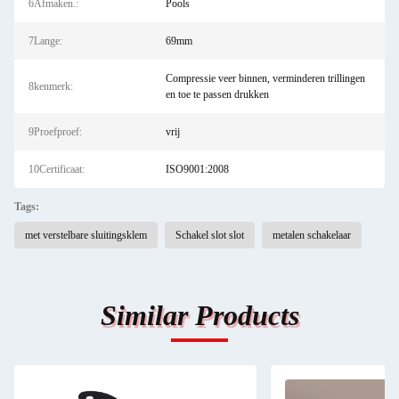
6Afmaken.:
Pools
7Lange:
69mm
Compressie veer binnen, verminderen trillingen
8kenmerk:
en toe te passen drukken
9Proefproef:
vrij
10Certificaat:
ISO9001:2008
Tags:
met verstelbare sluitingsklem
Schakel slot slot
metalen schakelaar
Similar Products