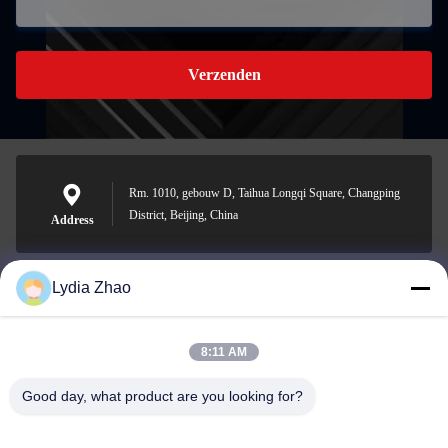
Verzenden
Rm. 1010, gebouw D, Taihua Longqi Square, Changping
District, Beijing, China
Address
Lydia Zhao
jesingd@vip.sina.com
E-mail
8:11 AM
Good day, what product are you looking for?
0086-10-62574092